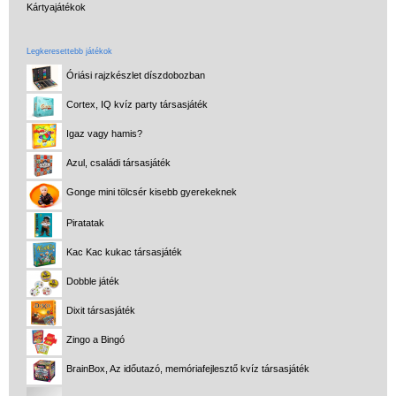
Kártyajátékok
Legkeresettebb játékok
Óriási rajzkészlet díszdobozban
Cortex, IQ kvíz party társasjáték
Igaz vagy hamis?
Azul, családi társasjáték
Vélemények
Gonge mini tölcsér kisebb gyerekeknek
Adatkezelés
Piratatak
ÁSZF
Kac Kac kukac társasjáték
Szállítási költség 1490 Ft-tól,
Dobble játék
de akár INGYEN!
Dixit társasjáték
1-3 munkanapos kiszállítás
Zingo a Bingó
5%-os törzsvásárlói
BrainBox, Az időutazó, memóriafejlesztő kvíz társasjáték
kedvezmény