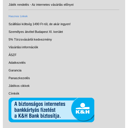
Játék rendelés - Az internetes vásárlás előnyei
Hasznos Linkek
Szállítási költség 1490 Ft-tól, de akár ingyen!
Személyes átvétel Budapest XI. kerület
5% Törzsvásárlói kedvezmény
Vásárlási információk
ÁSZF
Adatkezelés
Garancia
Panaszkezelés
Játékos cikkek
Címkék