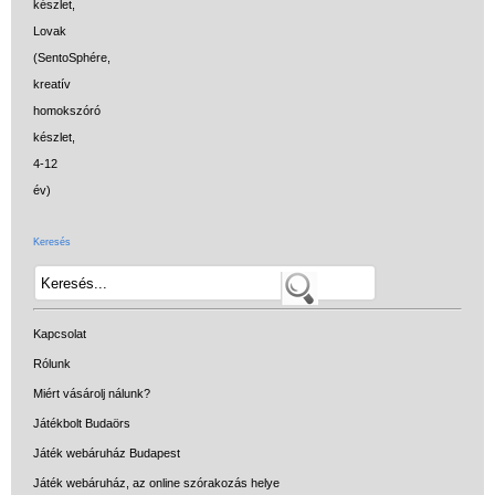
Keresés
Kapcsolat
Rólunk
Miért vásárolj nálunk?
Játékbolt Budaörs
Játék webáruház Budapest
Játék webáruház, az online szórakozás helye