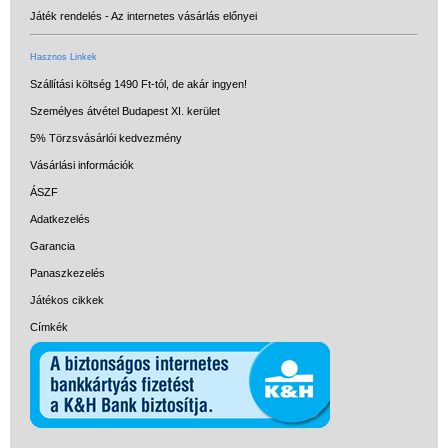
Játék rendelés - Az internetes vásárlás előnyei
Hasznos Linkek
Szállítási költség 1490 Ft-tól, de akár ingyen!
Személyes átvétel Budapest XI. kerület
5% Törzsvásárlói kedvezmény
Vásárlási információk
ÁSZF
Adatkezelés
Garancia
Panaszkezelés
Játékos cikkek
Címkék