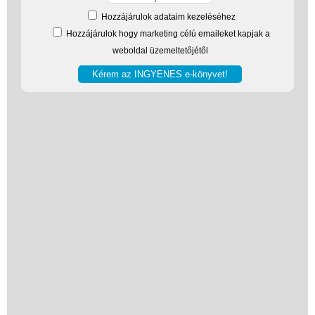
Játék hangszer
Hozzájárulok adataim kezeléséhez
Futóbiciklik, rollerek
Hozzájárulok hogy marketing célú emaileket kapjak a
weboldal üzemeltetőjétől
Gyerekszoba
Intelligens gyurma
Iskolaszerek
Kerti játékok
Kreatív játék
Könyv
Licenszes TOP
gyerekajándékok
Logikai játékok
LOGICO
LÜK