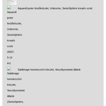
Miért vásárolj nálunk?
Aquarell junior festőkészlet, Unikornis, SentoSphére kreatív szett
Akiket támogatunk
Garancia
Játék rendelés - Az internetes
vásárlás előnyei
Reklamáció és Elállás
Sablimage homokszóró készlet, Veszélyeztetett állatok