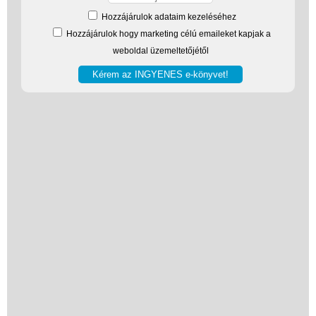
Játék hangszer
Hozzájárulok adataim kezeléséhez
Futóbiciklik, rollerek
Hozzájárulok hogy marketing célú emaileket kapjak a
weboldal üzemeltetőjétől
Gyerekszoba
Intelligens gyurma
Iskolaszerek
Kerti játékok
Kreatív játék
Könyv
Licenszes TOP
gyerekajándékok
Logikai játékok
LOGICO
LÜK