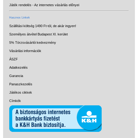
Játék rendelés - Az internetes vásárlás előnyei
Hasznos Linkek
Szállítási költség 1490 Ft-tól, de akár ingyen!
Személyes átvétel Budapest XI. kerület
5% Törzsvásárlói kedvezmény
Vásárlási információk
ÁSZF
Adatkezelés
Garancia
Panaszkezelés
Játékos cikkek
Címkék