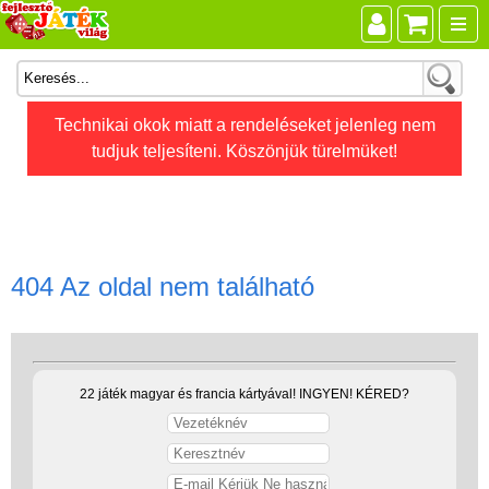
Összes játék
Technikai okok miatt a rendeléseket jelenleg nem
tudjuk teljesíteni. Köszönjük türelmüket!
Játékok életkor szerint
Legújabb Djeco játékok
AKTÍV szabadidő
Ajándéktárgyak
404 Az oldal nem található
Bébijátékok
Diafilm
Építőjáték
22 játék magyar és francia kártyával! INGYEN! KÉRED?
Foglalkoztató füzet
Fajátékok