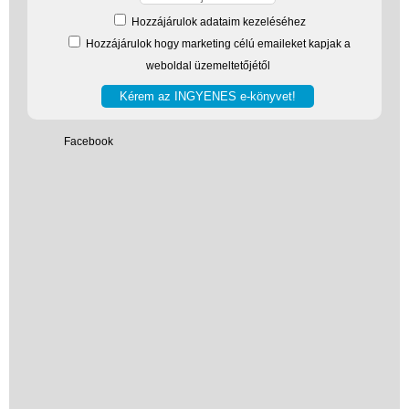
Játék hangszer
Hozzájárulok adataim kezeléséhez
Futóbiciklik, rollerek
Hozzájárulok hogy marketing célú emaileket kapjak a
weboldal üzemeltetőjétől
Gyerekszoba
Intelligens gyurma
Iskolaszerek
Facebook
Kerti játékok
Kreatív játék
Könyv
Licenszes TOP
gyerekajándékok
Logikai játékok
LOGICO
LÜK