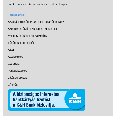
Játék rendelés - Az internetes vásárlás előnyei
Hasznos Linkek
Szállítási költség 1490 Ft-tól, de akár ingyen!
Személyes átvétel Budapest XI. kerület
5% Törzsvásárlói kedvezmény
Vásárlási információk
ÁSZF
Adatkezelés
Garancia
Panaszkezelés
Játékos cikkek
Címkék