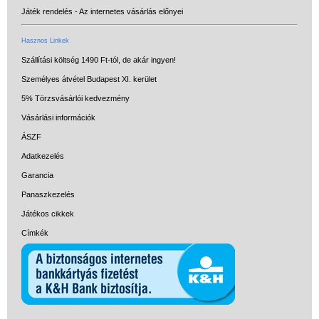
Játék rendelés - Az internetes vásárlás előnyei
Hasznos Linkek
Szállítási költség 1490 Ft-tól, de akár ingyen!
Személyes átvétel Budapest XI. kerület
5% Törzsvásárlói kedvezmény
Vásárlási információk
ÁSZF
Adatkezelés
Garancia
Panaszkezelés
Játékos cikkek
Címkék