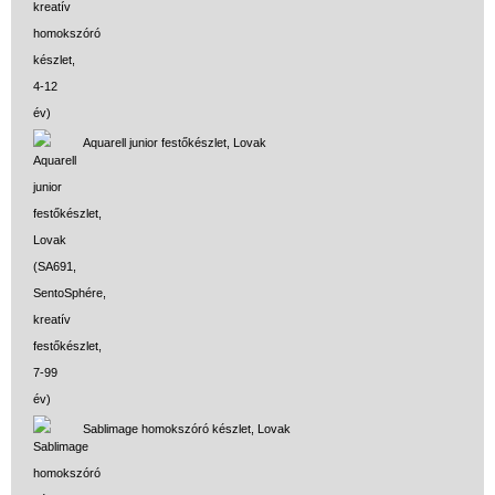
Aquarell junior festőkészlet, Lovak
Sablimage homokszóró készlet, Lovak