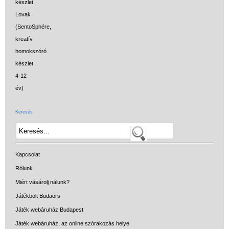
Keresés
Kapcsolat
Rólunk
Miért vásárolj nálunk?
Játékbolt Budaörs
Játék webáruház Budapest
Játék webáruház, az online szórakozás helye