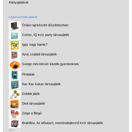
Kártyajátékok
Legkeresettebb játékok
Óriási rajzkészlet díszdobozban
Cortex, IQ kvíz party társasjáték
Igaz vagy hamis?
Azul, családi társasjáték
Vélemények
Gonge mini tölcsér kisebb gyerekeknek
Adatkezelés
Piratatak
ÁSZF
Kac Kac kukac társasjáték
Szállítási költség 1490 Ft-tól,
Dobble játék
de akár INGYEN!
Dixit társasjáték
1-3 munkanapos kiszállítás
Zingo a Bingó
5%-os törzsvásárlói
BrainBox, Az időutazó, memóriafejlesztő kvíz társasjáték
kedvezmény