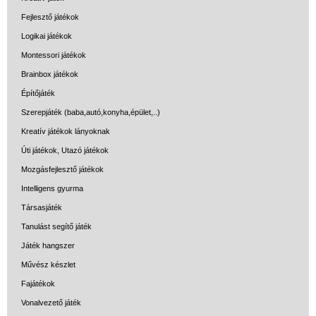
(baba,autó,konyha,épület,..)
Fejlesztő játékok
Logikai játékok
Tanulást segítő játék
Montessori játékok
Társasjáték
Brainbox játékok
Tudományos játék
Építőjáték
Szerepjáték (baba,autó,konyha,épület,..)
Úti játékok, Utazó játékok
Kreatív játékok lányoknak
Ügyességi játékok
Úti játékok, Utazó játékok
CSAK NÁLUNK - Egyedi
Mozgásfejlesztő játékok
játékok
Intelligens gyurma
Társasjáték
Tanulást segítő játék
Játék hangszer
Művész készlet
Fajátékok
Vonalvezető játék