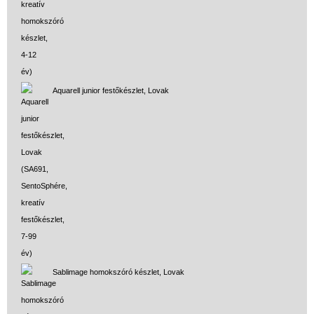
Aquarell junior festőkészlet, Lovak
Sablimage homokszóró készlet, Lovak