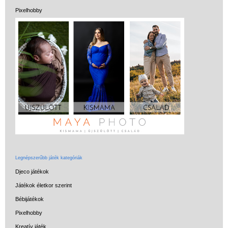
Magyar játékok
Pixelhobby
Montessori játékok
Mozgásfejlesztő játékok
Okos partijátékok
Oktató játékok kutyáknak
Pasztell játékok
Papírszínház
Pixelhobby
Puzzle
Legnépszerűbb játék kategóriák
Spiegelburg játékok
Djeco játékok
Strandjátékok
Játékok életkor szerint
Szerelés, barkácsolás, kerti
Bébijátékok
kalandozás
Pixelhobby
Szerepjáték
Kreatív játék