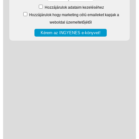
Játék hangszer
Hozzájárulok adataim kezeléséhez
Futóbiciklik, rollerek
Hozzájárulok hogy marketing célú emaileket kapjak a
weboldal üzemeltetőjétől
Gyerekszoba
Intelligens gyurma
Iskolaszerek
Kerti játékok
Kreatív játék
Könyv
Licenszes TOP
gyerekajándékok
Logikai játékok
LOGICO
LÜK