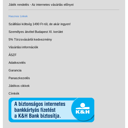
Játék rendelés - Az internetes vásárlás előnyei
Hasznos Linkek
Szállítási költség 1490 Ft-tól, de akár ingyen!
Személyes átvétel Budapest XI. kerület
5% Törzsvásárlói kedvezmény
Vásárlási információk
ÁSZF
Adatkezelés
Garancia
Panaszkezelés
Játékos cikkek
Címkék