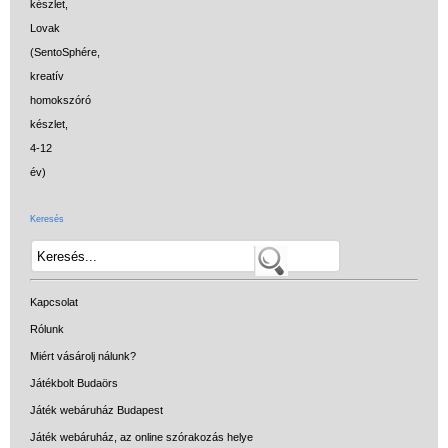
Keresés
Kapcsolat
Rólunk
Miért vásárolj nálunk?
Játékbolt Budaörs
Játék webáruház Budapest
Játék webáruház, az online szórakozás helye