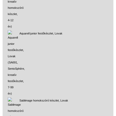
Aquarell junior festőkészlet, Lovak
Sablimage homokszóró készlet, Lovak