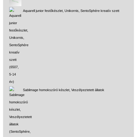
Miért vásárolj nálunk?
Aquarell junior festőkészlet, Unikornis, SentoSphére kreatív szett
Akiket támogatunk
Garancia
Játék rendelés - Az internetes
vásárlás előnyei
Reklamáció és Elállás
Sablimage homokszóró készlet, Veszélyeztetett állatok