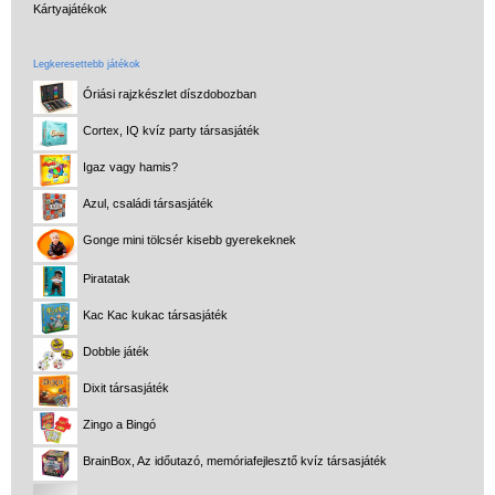
Kártyajátékok
Legkeresettebb játékok
Óriási rajzkészlet díszdobozban
Cortex, IQ kvíz party társasjáték
Igaz vagy hamis?
Azul, családi társasjáték
Vélemények
Gonge mini tölcsér kisebb gyerekeknek
Adatkezelés
Piratatak
ÁSZF
Kac Kac kukac társasjáték
Szállítási költség 1490 Ft-tól,
Dobble játék
de akár INGYEN!
Dixit társasjáték
1-3 munkanapos kiszállítás
Zingo a Bingó
5%-os törzsvásárlói
BrainBox, Az időutazó, memóriafejlesztő kvíz társasjáték
kedvezmény