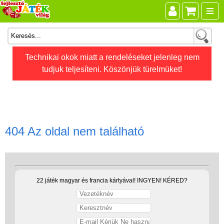
Összes játék
Technikai okok miatt a rendeléseket jelenleg nem
tudjuk teljesíteni. Köszönjük türelmüket!
Játékok életkor szerint
Legújabb Djeco játékok
AKTÍV szabadidő
Ajándéktárgyak
404 Az oldal nem található
Bébijátékok
Diafilm
Építőjáték
22 játék magyar és francia kártyával! INGYEN! KÉRED?
Foglalkoztató füzet
Fajátékok