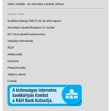
Játék rendelés - Az internetes vásárlás előnyei
Hasznos Linkek
Szállítási költség 1490 Ft-tól, de akár ingyen!
Személyes átvétel Budapest XI. kerület
5% Törzsvásárlói kedvezmény
Vásárlási információk
ÁSZF
Adatkezelés
Garancia
Panaszkezelés
Játékos cikkek
Címkék