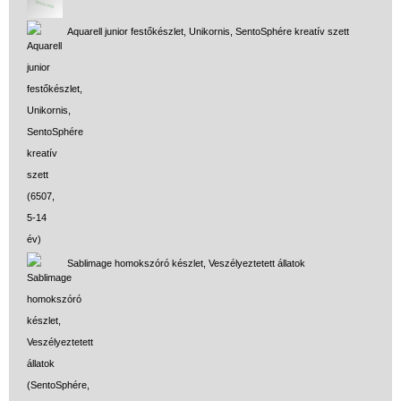
Miért vásárolj nálunk?
Aquarell junior festőkészlet, Unikornis, SentoSphére kreatív szett
Akiket támogatunk
Garancia
Játék rendelés - Az internetes
vásárlás előnyei
Reklamáció és Elállás
Sablimage homokszóró készlet, Veszélyeztetett állatok