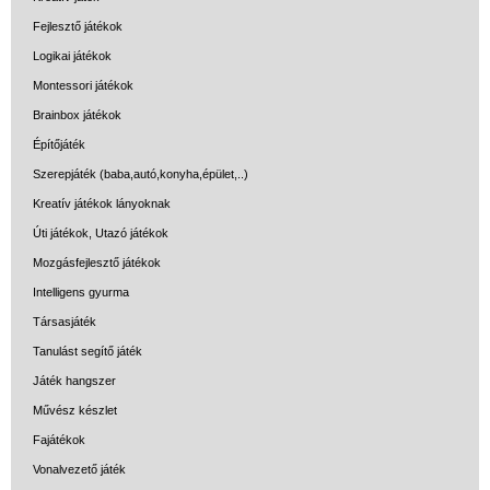
(baba,autó,konyha,épület,..)
Fejlesztő játékok
Logikai játékok
Tanulást segítő játék
Montessori játékok
Társasjáték
Brainbox játékok
Tudományos játék
Építőjáték
Szerepjáték (baba,autó,konyha,épület,..)
Úti játékok, Utazó játékok
Kreatív játékok lányoknak
Ügyességi játékok
Úti játékok, Utazó játékok
CSAK NÁLUNK - Egyedi
Mozgásfejlesztő játékok
játékok
Intelligens gyurma
Társasjáték
Tanulást segítő játék
Játék hangszer
Művész készlet
Fajátékok
Vonalvezető játék