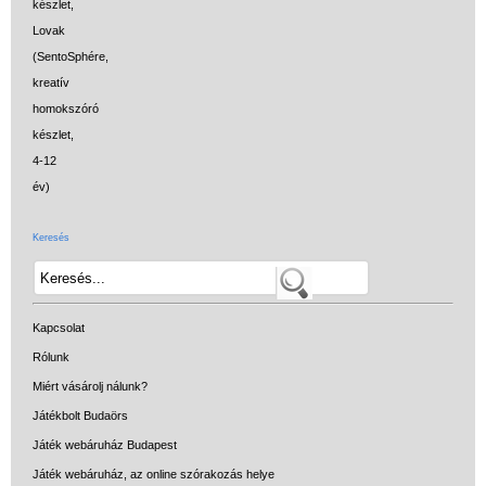
Keresés
Kapcsolat
Rólunk
Miért vásárolj nálunk?
Játékbolt Budaörs
Játék webáruház Budapest
Játék webáruház, az online szórakozás helye