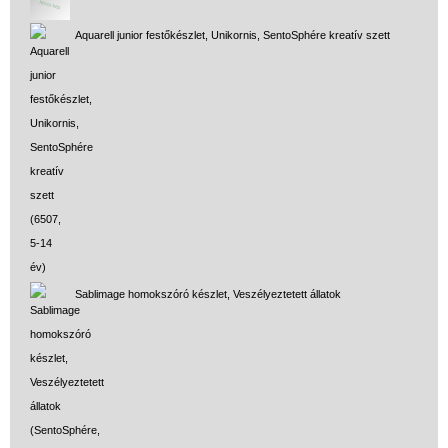
Miért vásárolj nálunk?
Aquarell junior festőkészlet, Unikornis, SentoSphére kreatív szett
Akiket támogatunk
Garancia
Játék rendelés - Az internetes
vásárlás előnyei
Reklamáció és Elállás
Sablimage homokszóró készlet, Veszélyeztetett állatok