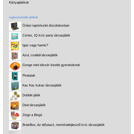
Kártyajátékok
Legkeresettebb játékok
Óriási rajzkészlet díszdobozban
Cortex, IQ kvíz party társasjáték
Igaz vagy hamis?
Azul, családi társasjáték
Vélemények
Gonge mini tölcsér kisebb gyerekeknek
Adatkezelés
Piratatak
ÁSZF
Kac Kac kukac társasjáték
Szállítási költség 1490 Ft-tól,
Dobble játék
de akár INGYEN!
Dixit társasjáték
1-3 munkanapos kiszállítás
Zingo a Bingó
5%-os törzsvásárlói
BrainBox, Az időutazó, memóriafejlesztő kvíz társasjáték
kedvezmény