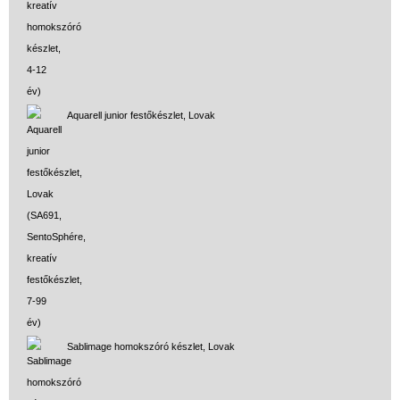
Aquarell junior festőkészlet, Lovak
Sablimage homokszóró készlet, Lovak