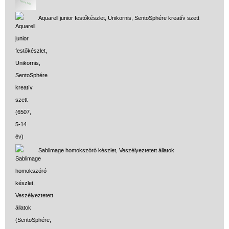
Miért vásárolj nálunk?
Aquarell junior festőkészlet, Unikornis, SentoSphére kreatív szett
Akiket támogatunk
Garancia
Játék rendelés - Az internetes
vásárlás előnyei
Reklamáció és Elállás
Sablimage homokszóró készlet, Veszélyeztetett állatok