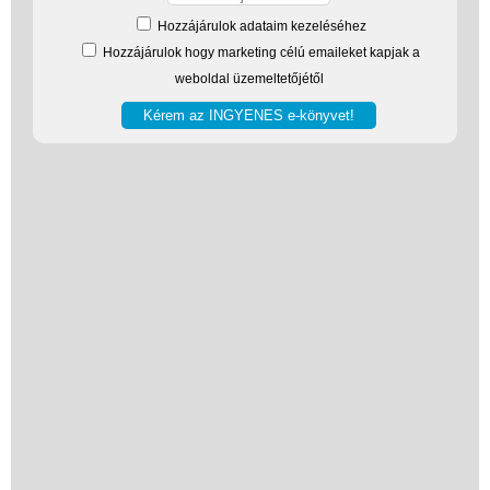
Játék hangszer
Hozzájárulok adataim kezeléséhez
Futóbiciklik, rollerek
Hozzájárulok hogy marketing célú emaileket kapjak a
weboldal üzemeltetőjétől
Gyerekszoba
Intelligens gyurma
Iskolaszerek
Kerti játékok
Kreatív játék
Könyv
Licenszes TOP
gyerekajándékok
Logikai játékok
LOGICO
LÜK