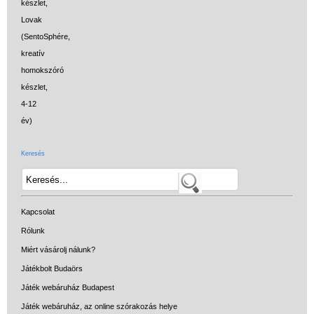
Keresés
Kapcsolat
Rólunk
Miért vásárolj nálunk?
Játékbolt Budaörs
Játék webáruház Budapest
Játék webáruház, az online szórakozás helye