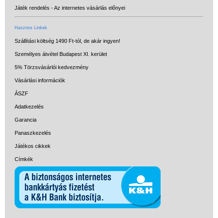
Játék rendelés - Az internetes vásárlás előnyei
Hasznos Linkek
Szállítási költség 1490 Ft-tól, de akár ingyen!
Személyes átvétel Budapest XI. kerület
5% Törzsvásárlói kedvezmény
Vásárlási információk
ÁSZF
Adatkezelés
Garancia
Panaszkezelés
Játékos cikkek
Címkék