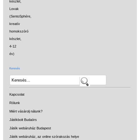
Keresés
Kapcsolat
Rólunk
Miért vásárolj nálunk?
Játékbolt Budaörs
Játék webáruház Budapest
Játék webáruház, az online szórakozás helye