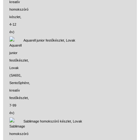
Aquarell junior festőkészlet, Lovak
Sablimage homokszóró készlet, Lovak