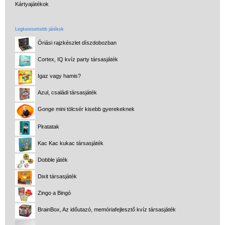
Kártyajátékok
Legkeresettebb játékok
Óriási rajzkészlet díszdobozban
Cortex, IQ kvíz party társasjáték
Igaz vagy hamis?
Azul, családi társasjáték
Vélemények
Gonge mini tölcsér kisebb gyerekeknek
Adatkezelés
Piratatak
ÁSZF
Kac Kac kukac társasjáték
Szállítási költség 1490 Ft-tól,
Dobble játék
de akár INGYEN!
Dixit társasjáték
1-3 munkanapos kiszállítás
Zingo a Bingó
5%-os törzsvásárlói
BrainBox, Az időutazó, memóriafejlesztő kvíz társasjáték
kedvezmény