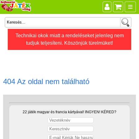
Összes játék
Technikai okok miatt a rendeléseket jelenleg nem
tudjuk teljesíteni. Köszönjük türelmüket!
Játékok életkor szerint
Legújabb Djeco játékok
AKTÍV szabadidő
Ajándéktárgyak
404 Az oldal nem található
Bébijátékok
Diafilm
Építőjáték
22 játék magyar és francia kártyával! INGYEN! KÉRED?
Foglalkoztató füzet
Fajátékok