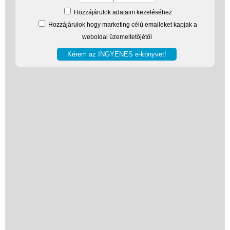
Játék hangszer
Hozzájárulok adataim kezeléséhez
Futóbiciklik, rollerek
Hozzájárulok hogy marketing célú emaileket kapjak a
weboldal üzemeltetőjétől
Gyerekszoba
Intelligens gyurma
Iskolaszerek
Kerti játékok
Kreatív játék
Könyv
Licenszes TOP
gyerekajándékok
Logikai játékok
LOGICO
LÜK