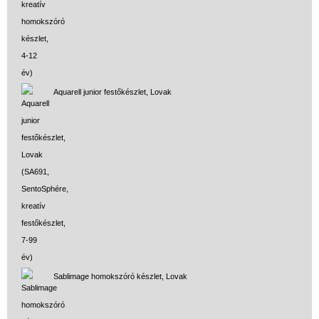
Aquarell junior festőkészlet, Lovak
Sablimage homokszóró készlet, Lovak