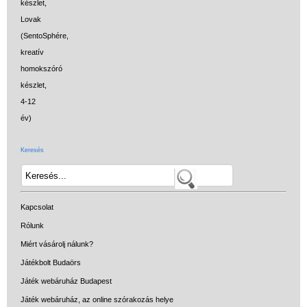
Keresés
Kapcsolat
Rólunk
Miért vásárolj nálunk?
Játékbolt Budaörs
Játék webáruház Budapest
Játék webáruház, az online szórakozás helye