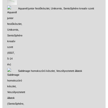
Miért vásárolj nálunk?
Aquarell junior festőkészlet, Unikornis, SentoSphére kreatív szett
Akiket támogatunk
Garancia
Játék rendelés - Az internetes
vásárlás előnyei
Reklamáció és Elállás
Sablimage homokszóró készlet, Veszélyeztetett állatok