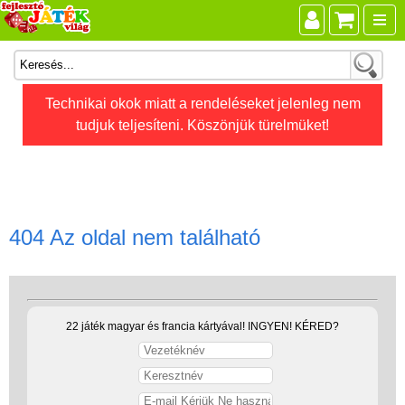
Összes játék
Technikai okok miatt a rendeléseket jelenleg nem
tudjuk teljesíteni. Köszönjük türelmüket!
Játékok életkor szerint
Legújabb Djeco játékok
AKTÍV szabadidő
Ajándéktárgyak
404 Az oldal nem található
Bébijátékok
Diafilm
Építőjáték
22 játék magyar és francia kártyával! INGYEN! KÉRED?
Foglalkoztató füzet
Fajátékok