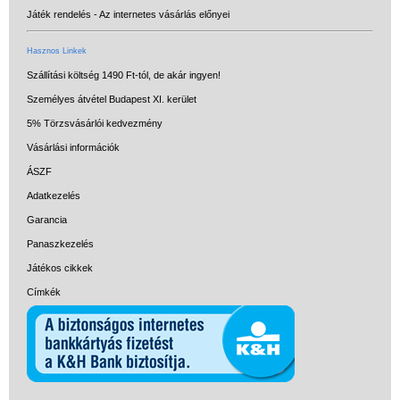
Játék rendelés - Az internetes vásárlás előnyei
Hasznos Linkek
Szállítási költség 1490 Ft-tól, de akár ingyen!
Személyes átvétel Budapest XI. kerület
5% Törzsvásárlói kedvezmény
Vásárlási információk
ÁSZF
Adatkezelés
Garancia
Panaszkezelés
Játékos cikkek
Címkék