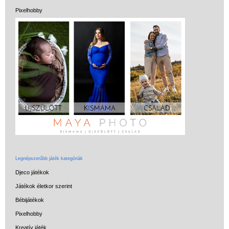
Magyar játékok
Pixelhobby
Montessori játékok
Mozgásfejlesztő játékok
Okos partijátékok
Oktató játékok kutyáknak
Pasztell játékok
Papírszínház
Pixelhobby
Puzzle
Legnépszerűbb játék kategóriák
Spiegelburg játékok
Djeco játékok
Strandjátékok
Játékok életkor szerint
Szerelés, barkácsolás, kerti
Bébijátékok
kalandozás
Pixelhobby
Szerepjáték
Kreatív játék