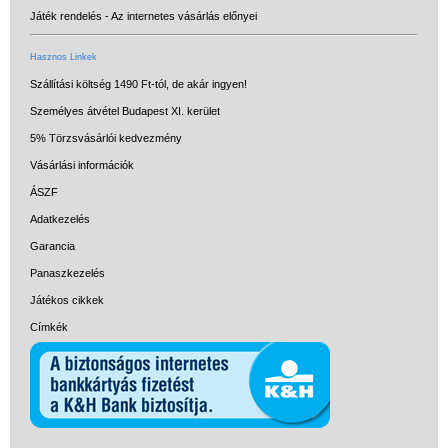
Játék rendelés - Az internetes vásárlás előnyei
Hasznos Linkek
Szállítási költség 1490 Ft-tól, de akár ingyen!
Személyes átvétel Budapest XI. kerület
5% Törzsvásárlói kedvezmény
Vásárlási információk
ÁSZF
Adatkezelés
Garancia
Panaszkezelés
Játékos cikkek
Címkék