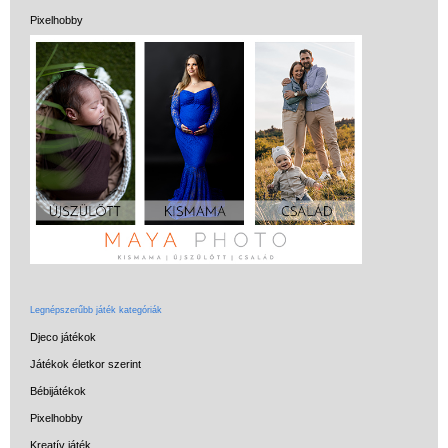
Magyar játékok
Pixelhobby
Montessori játékok
Mozgásfejlesztő játékok
Okos partijátékok
Oktató játékok kutyáknak
Pasztell játékok
Papírszínház
Pixelhobby
Puzzle
Legnépszerűbb játék kategóriák
Spiegelburg játékok
Djeco játékok
Strandjátékok
Játékok életkor szerint
Szerelés, barkácsolás, kerti
Bébijátékok
kalandozás
Pixelhobby
Szerepjáték
Kreatív játék