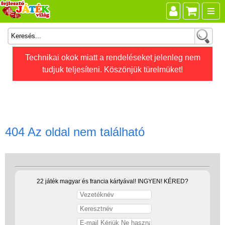
Összes játék
Technikai okok miatt a rendeléseket jelenleg nem
tudjuk teljesíteni. Köszönjük türelmüket!
Játékok életkor szerint
Legújabb Djeco játékok
AKTÍV szabadidő
Ajándéktárgyak
404 Az oldal nem található
Bébijátékok
Diafilm
Építőjáték
22 játék magyar és francia kártyával! INGYEN! KÉRED?
Foglalkoztató füzet
Fajátékok