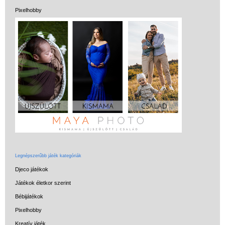
Magyar játékok
Pixelhobby
Montessori játékok
Mozgásfejlesztő játékok
Okos partijátékok
Oktató játékok kutyáknak
Pasztell játékok
Papírszínház
Pixelhobby
Puzzle
Legnépszerűbb játék kategóriák
Spiegelburg játékok
Djeco játékok
Strandjátékok
Játékok életkor szerint
Szerelés, barkácsolás, kerti
Bébijátékok
kalandozás
Pixelhobby
Szerepjáték
Kreatív játék