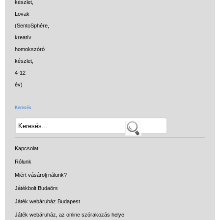
Keresés
Kapcsolat
Rólunk
Miért vásárolj nálunk?
Játékbolt Budaörs
Játék webáruház Budapest
Játék webáruház, az online szórakozás helye