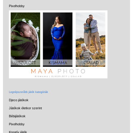
Magyar játékok
Pixelhobby
Montessori játékok
Mozgásfejlesztő játékok
Okos partijátékok
Oktató játékok kutyáknak
Pasztell játékok
Papírszínház
Pixelhobby
Puzzle
Legnépszerűbb játék kategóriák
Spiegelburg játékok
Djeco játékok
Strandjátékok
Játékok életkor szerint
Szerelés, barkácsolás, kerti
Bébijátékok
kalandozás
Pixelhobby
Szerepjáték
Kreatív játék