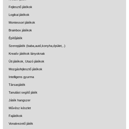
(baba,autó,konyha,épület,..)
Fejlesztő játékok
Logikai játékok
Tanulást segítő játék
Montessori játékok
Társasjáték
Brainbox játékok
Tudományos játék
Építőjáték
Szerepjáték (baba,autó,konyha,épület,..)
Úti játékok, Utazó játékok
Kreatív játékok lányoknak
Ügyességi játékok
Úti játékok, Utazó játékok
CSAK NÁLUNK - Egyedi
Mozgásfejlesztő játékok
játékok
Intelligens gyurma
Társasjáték
Tanulást segítő játék
Játék hangszer
Művész készlet
Fajátékok
Vonalvezető játék