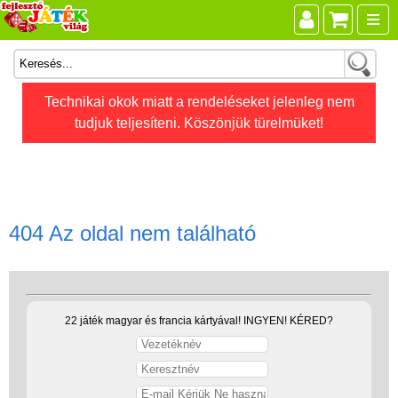
Összes játék
Technikai okok miatt a rendeléseket jelenleg nem
tudjuk teljesíteni. Köszönjük türelmüket!
Játékok életkor szerint
Legújabb Djeco játékok
AKTÍV szabadidő
Ajándéktárgyak
404 Az oldal nem található
Bébijátékok
Diafilm
Építőjáték
22 játék magyar és francia kártyával! INGYEN! KÉRED?
Foglalkoztató füzet
Fajátékok