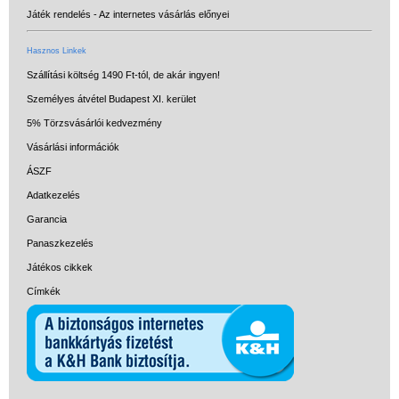
Játék rendelés - Az internetes vásárlás előnyei
Hasznos Linkek
Szállítási költség 1490 Ft-tól, de akár ingyen!
Személyes átvétel Budapest XI. kerület
5% Törzsvásárlói kedvezmény
Vásárlási információk
ÁSZF
Adatkezelés
Garancia
Panaszkezelés
Játékos cikkek
Címkék