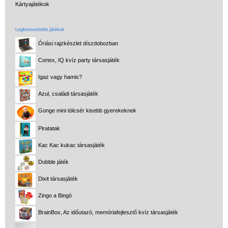
Kártyajátékok
Legkeresettebb játékok
Óriási rajzkészlet díszdobozban
Cortex, IQ kvíz party társasjáték
Igaz vagy hamis?
Azul, családi társasjáték
Vélemények
Gonge mini tölcsér kisebb gyerekeknek
Adatkezelés
Piratatak
ÁSZF
Kac Kac kukac társasjáték
Szállítási költség 1490 Ft-tól,
Dobble játék
de akár INGYEN!
Dixit társasjáték
1-3 munkanapos kiszállítás
Zingo a Bingó
5%-os törzsvásárlói
BrainBox, Az időutazó, memóriafejlesztő kvíz társasjáték
kedvezmény