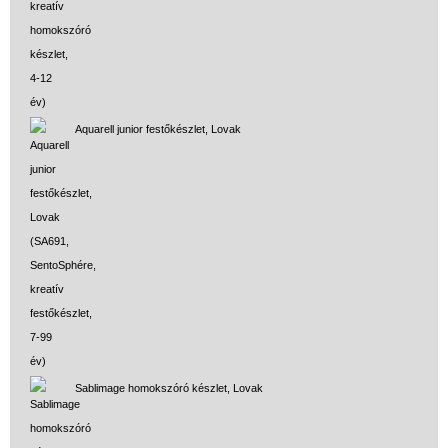
Aquarell junior festőkészlet, Lovak
Sablimage homokszóró készlet, Lovak