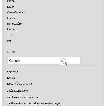
Keresés
Kapcsolat
Rólunk
Miért vásárolj nálunk?
Játékbolt Budaörs
Játék webáruház Budapest
Játék webáruház, az online szórakozás helye