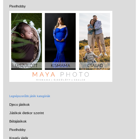
Magyar játékok
Pixelhobby
Montessori játékok
Mozgásfejlesztő játékok
Okos partijátékok
Oktató játékok kutyáknak
Pasztell játékok
Papírszínház
Pixelhobby
Puzzle
Legnépszerűbb játék kategóriák
Spiegelburg játékok
Djeco játékok
Strandjátékok
Játékok életkor szerint
Szerelés, barkácsolás, kerti
Bébijátékok
kalandozás
Pixelhobby
Szerepjáték
Kreatív játék