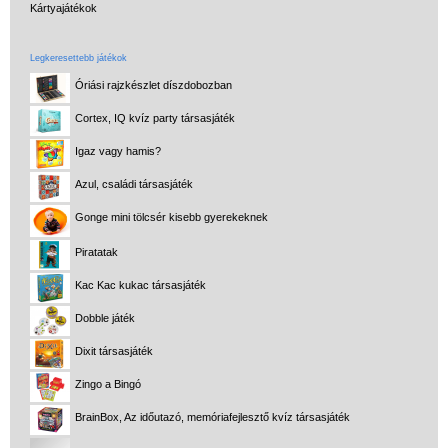
Kártyajátékok
Legkeresettebb játékok
Óriási rajzkészlet díszdobozban
Cortex, IQ kvíz party társasjáték
Igaz vagy hamis?
Azul, családi társasjáték
Vélemények
Gonge mini tölcsér kisebb gyerekeknek
Adatkezelés
Piratatak
ÁSZF
Kac Kac kukac társasjáték
Szállítási költség 1490 Ft-tól,
Dobble játék
de akár INGYEN!
Dixit társasjáték
1-3 munkanapos kiszállítás
Zingo a Bingó
5%-os törzsvásárlói
BrainBox, Az időutazó, memóriafejlesztő kvíz társasjáték
kedvezmény