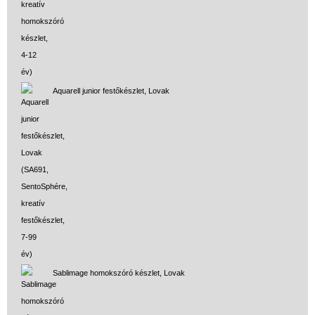
Aquarell junior festőkészlet, Lovak
Sablimage homokszóró készlet, Lovak