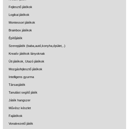
(baba,autó,konyha,épület,..)
Fejlesztő játékok
Logikai játékok
Tanulást segítő játék
Montessori játékok
Társasjáték
Brainbox játékok
Tudományos játék
Építőjáték
Szerepjáték (baba,autó,konyha,épület,..)
Úti játékok, Utazó játékok
Kreatív játékok lányoknak
Ügyességi játékok
Úti játékok, Utazó játékok
CSAK NÁLUNK - Egyedi
Mozgásfejlesztő játékok
játékok
Intelligens gyurma
Társasjáték
Tanulást segítő játék
Játék hangszer
Művész készlet
Fajátékok
Vonalvezető játék