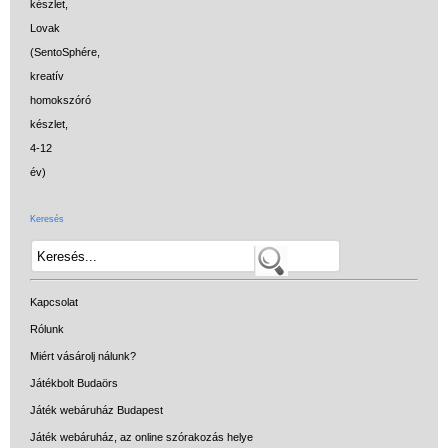
Keresés
Kapcsolat
Rólunk
Miért vásárolj nálunk?
Játékbolt Budaörs
Játék webáruház Budapest
Játék webáruház, az online szórakozás helye