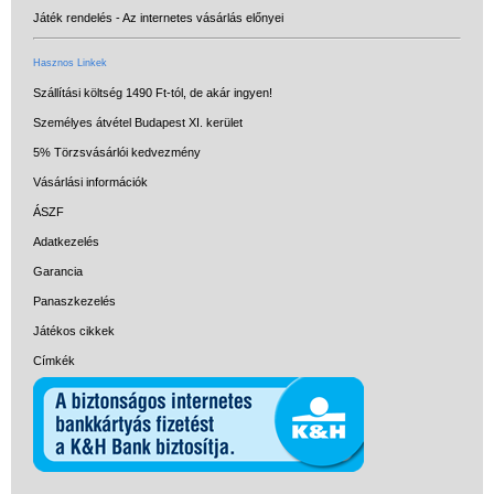
Játék rendelés - Az internetes vásárlás előnyei
Hasznos Linkek
Szállítási költség 1490 Ft-tól, de akár ingyen!
Személyes átvétel Budapest XI. kerület
5% Törzsvásárlói kedvezmény
Vásárlási információk
ÁSZF
Adatkezelés
Garancia
Panaszkezelés
Játékos cikkek
Címkék