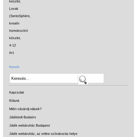
Keresés
Kapcsolat
Rólunk
Miért vásárolj nálunk?
Játékbolt Budaörs
Játék webáruház Budapest
Játék webáruház, az online szórakozás helye