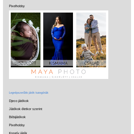
Magyar játékok
Pixelhobby
Montessori játékok
Mozgásfejlesztő játékok
Okos partijátékok
Oktató játékok kutyáknak
Pasztell játékok
Papírszínház
Pixelhobby
Puzzle
Legnépszerűbb játék kategóriák
Spiegelburg játékok
Djeco játékok
Strandjátékok
Játékok életkor szerint
Szerelés, barkácsolás, kerti
Bébijátékok
kalandozás
Pixelhobby
Szerepjáték
Kreatív játék