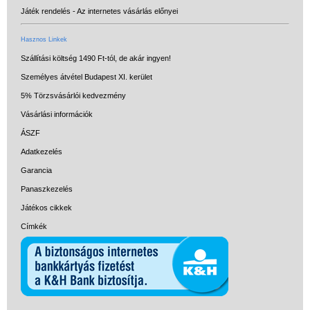
Játék rendelés - Az internetes vásárlás előnyei
Hasznos Linkek
Szállítási költség 1490 Ft-tól, de akár ingyen!
Személyes átvétel Budapest XI. kerület
5% Törzsvásárlói kedvezmény
Vásárlási információk
ÁSZF
Adatkezelés
Garancia
Panaszkezelés
Játékos cikkek
Címkék