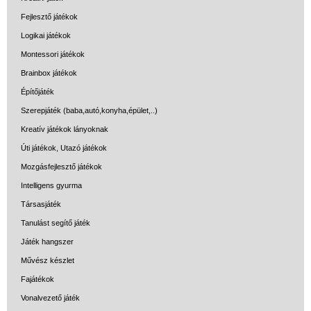
(baba,autó,konyha,épület,..)
Fejlesztő játékok
Logikai játékok
Tanulást segítő játék
Montessori játékok
Társasjáték
Brainbox játékok
Tudományos játék
Építőjáték
Szerepjáték (baba,autó,konyha,épület,..)
Úti játékok, Utazó játékok
Kreatív játékok lányoknak
Ügyességi játékok
Úti játékok, Utazó játékok
CSAK NÁLUNK - Egyedi
Mozgásfejlesztő játékok
játékok
Intelligens gyurma
Társasjáték
Tanulást segítő játék
Játék hangszer
Művész készlet
Fajátékok
Vonalvezető játék