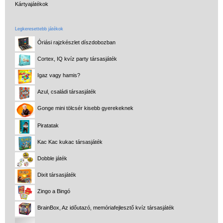
Kártyajátékok
Legkeresettebb játékok
Óriási rajzkészlet díszdobozban
Cortex, IQ kvíz party társasjáték
Igaz vagy hamis?
Azul, családi társasjáték
Vélemények
Gonge mini tölcsér kisebb gyerekeknek
Adatkezelés
Piratatak
ÁSZF
Kac Kac kukac társasjáték
Szállítási költség 1490 Ft-tól,
Dobble játék
de akár INGYEN!
Dixit társasjáték
1-3 munkanapos kiszállítás
Zingo a Bingó
5%-os törzsvásárlói
BrainBox, Az időutazó, memóriafejlesztő kvíz társasjáték
kedvezmény