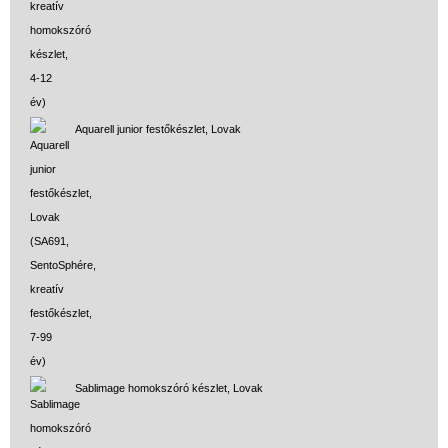
Aquarell junior festőkészlet, Lovak
Sablimage homokszóró készlet, Lovak