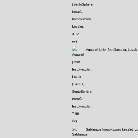
Aquarell junior festőkészlet, Lovak
Sablimage homokszóró készlet, L