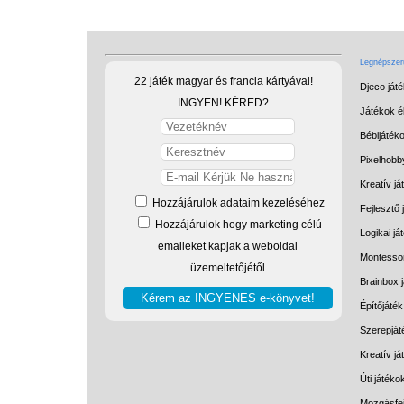
Legnépszerű
22 játék magyar és francia kártyával!
Djeco ját
INGYEN! KÉRED?
Játékok él
Bébijáték
Pixelhobb
Kreatív já
Hozzájárulok adataim kezeléséhez
Fejlesztő 
Hozzájárulok hogy marketing célú
Logikai já
emaileket kapjak a weboldal
Montessor
üzemeltetőjétől
Brainbox 
Építőjáték
Szerepját
Kreatív j
Úti játéko
Mozgásfej