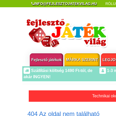
INFO@FEJLESZTOJATEKVILAG.HU
RÓLU
REKLAMÁCIÓ ÉS ELÁLLÁS
POPUP AZ OLDA
Fejlesztő játékok
MÁRKA SZERINT
LEGJO
Szállítási költség 1490 Ft-tól, de
1-3 
akár INGYEN!
Technikai oko
404 Az oldal nem található