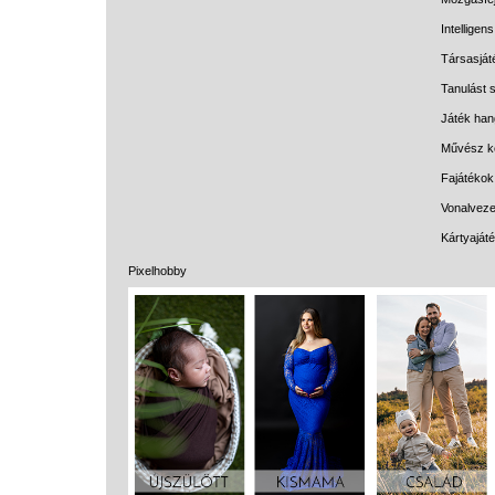
Intelligen
Társasját
Tanulást s
Játék han
Művész k
Fajátékok
Vonalveze
Kártyaját
Pixelhobby