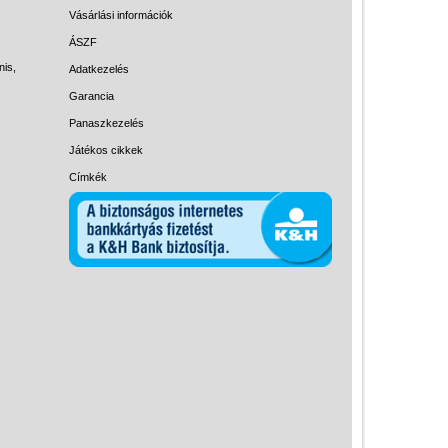
Magyar játékok
Vásárlási információk
Montessori játékok
ÁSZF
nis,
Adatkezelés
Mozgásfejlesztő játékok
Garancia
Okos partijátékok
Panaszkezelés
Oktató játékok kutyáknak
Játékos cikkek
Pasztell játékok
Címkék
Papírszínház
Pixelhobby
Puzzle
Spiegelburg játékok
Strandjátékok
Szerelés, barkácsolás, kerti
kalandozás
Szerepjáték