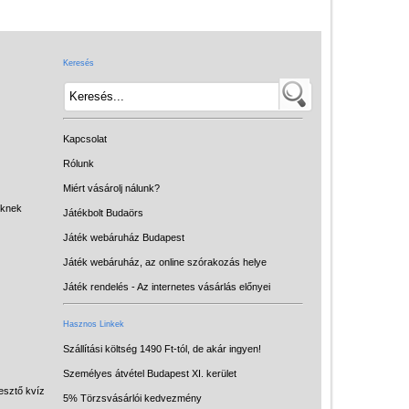
Játék hangszer
Futóbiciklik, rollerek
Keresés
Gyerekszoba
Intelligens gyurma
Iskolaszerek
Kapcsolat
Kerti játékok
Rólunk
Miért vásárolj nálunk?
Kreatív játék
eknek
Játékbolt Budaörs
Könyv
Játék webáruház Budapest
Licenszes TOP
Játék webáruház, az online szórakozás helye
gyerekajándékok
Játék rendelés - Az internetes vásárlás előnyei
Logikai játékok
Hasznos Linkek
LOGICO
Szállítási költség 1490 Ft-tól, de akár ingyen!
Személyes átvétel Budapest XI. kerület
LÜK
esztő kvíz
5% Törzsvásárlói kedvezmény