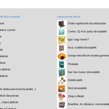
bb játék kategóriák
Legkeresettebb játékok
ékok
Óriási rajzkészlet díszdobozban
etkor szerint
Cortex, IQ kvíz party társasjáték
ok
Igaz vagy hamis?
y
Azul, családi társasjáték
ték
Gonge mini tölcsér kisebb gyerek
játékok
tékok
Piratatak
i játékok
Kac Kac kukac társasjáték
játékok
Dobble játék
Dixit társasjáték
ék (baba,autó,konyha,épület,..)
átékok lányoknak
Zingo a Bingó
k, Utazó játékok
BrainBox, Az időutazó, memóriafejl
lesztő játékok