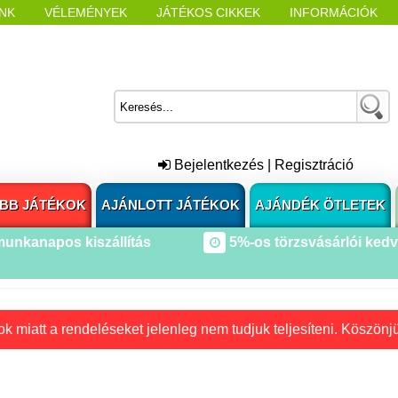
NK
VÉLEMÉNYEK
JÁTÉKOS CIKKEK
INFORMÁCIÓK
L NYITÁSAKOR
CÍMKÉK
Bejelentkezés
|
Regisztráció
BB JÁTÉKOK
AJÁNLOTT JÁTÉKOK
AJÁNDÉK ÖTLETEK
munkanapos kiszállítás
5%-os törzsvásárlói ked
k miatt a rendeléseket jelenleg nem tudjuk teljesíteni. Köszönj