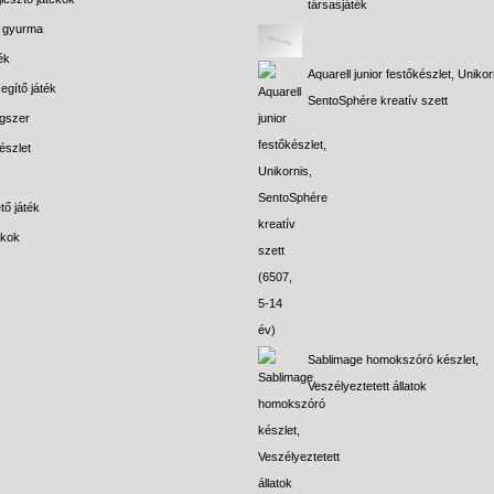
társasjáték
s gyurma
ék
Aquarell junior festőkészlet, Unikor
egítő játék
SentoSphére kreatív szett
gszer
észlet
tő játék
ékok
Sablimage homokszóró készlet,
Veszélyeztetett állatok