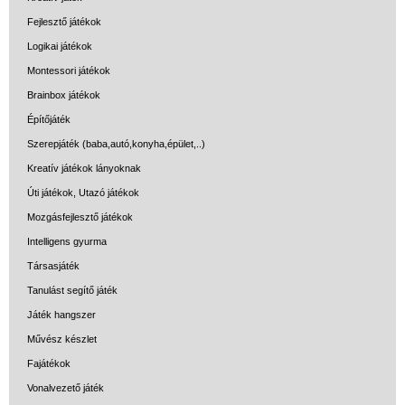
(baba,autó,konyha,épület,..)
Fejlesztő játékok
Logikai játékok
Tanulást segítő játék
Montessori játékok
Társasjáték
Brainbox játékok
Tudományos játék
Építőjáték
Szerepjáték (baba,autó,konyha,épület,..)
Úti játékok, Utazó játékok
Kreatív játékok lányoknak
Ügyességi játékok
Úti játékok, Utazó játékok
CSAK NÁLUNK - Egyedi
Mozgásfejlesztő játékok
játékok
Intelligens gyurma
Társasjáték
Tanulást segítő játék
Játék hangszer
Művész készlet
Fajátékok
Vonalvezető játék