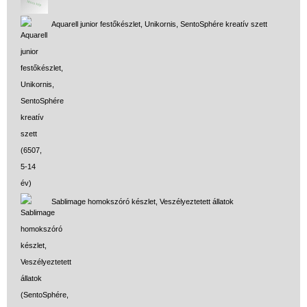
Miért vásárolj nálunk?
Aquarell junior festőkészlet, Unikornis, SentoSphére kreatív szett
Akiket támogatunk
Garancia
Játék rendelés - Az internetes
vásárlás előnyei
Reklamáció és Elállás
Sablimage homokszóró készlet, Veszélyeztetett állatok