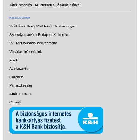
Játék rendelés - Az internetes vásárlás előnyei
Hasznos Linkek
Szállítási költség 1490 Ft-tól, de akár ingyen!
Személyes átvétel Budapest XI. kerület
5% Törzsvásárlói kedvezmény
Vásárlási információk
ÁSZF
Adatkezelés
Garancia
Panaszkezelés
Játékos cikkek
Címkék