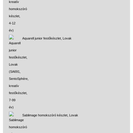
Aquarell junior festőkészlet, Lovak
Sablimage homokszóró készlet, Lovak