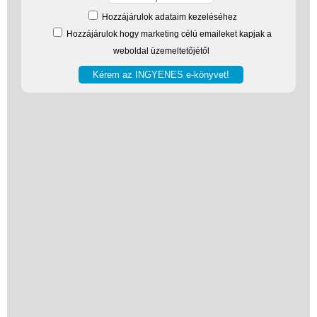
Játék hangszer
Hozzájárulok adataim kezeléséhez
Futóbiciklik, rollerek
Hozzájárulok hogy marketing célú emaileket kapjak a
weboldal üzemeltetőjétől
Gyerekszoba
Intelligens gyurma
Iskolaszerek
Kerti játékok
Kreatív játék
Könyv
Licenszes TOP
gyerekajándékok
Logikai játékok
LOGICO
LÜK