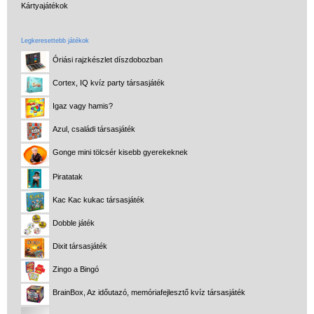
Kártyajátékok
Legkeresettebb játékok
Óriási rajzkészlet díszdobozban
Cortex, IQ kvíz party társasjáték
Igaz vagy hamis?
Azul, családi társasjáték
Vélemények
Gonge mini tölcsér kisebb gyerekeknek
Adatkezelés
Piratatak
ÁSZF
Kac Kac kukac társasjáték
Szállítási költség 1490 Ft-tól,
Dobble játék
de akár INGYEN!
Dixit társasjáték
1-3 munkanapos kiszállítás
Zingo a Bingó
5%-os törzsvásárlói
BrainBox, Az időutazó, memóriafejlesztő kvíz társasjáték
kedvezmény