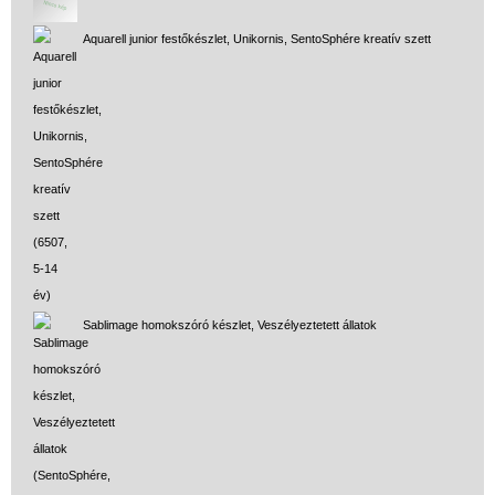
Miért vásárolj nálunk?
Aquarell junior festőkészlet, Unikornis, SentoSphére kreatív szett
Akiket támogatunk
Garancia
Játék rendelés - Az internetes
vásárlás előnyei
Reklamáció és Elállás
Sablimage homokszóró készlet, Veszélyeztetett állatok