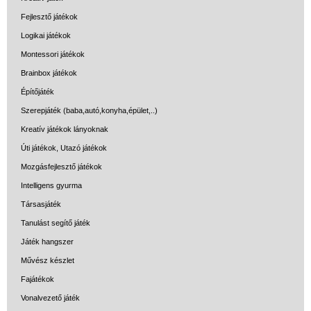
(baba,autó,konyha,épület,..)
Fejlesztő játékok
Logikai játékok
Tanulást segítő játék
Montessori játékok
Társasjáték
Brainbox játékok
Tudományos játék
Építőjáték
Szerepjáték (baba,autó,konyha,épület,..)
Úti játékok, Utazó játékok
Kreatív játékok lányoknak
Ügyességi játékok
Úti játékok, Utazó játékok
CSAK NÁLUNK - Egyedi
Mozgásfejlesztő játékok
játékok
Intelligens gyurma
Társasjáték
Tanulást segítő játék
Játék hangszer
Művész készlet
Fajátékok
Vonalvezető játék