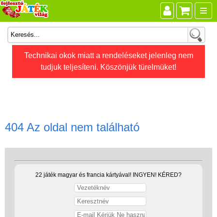
Összes játék
Technikai okok miatt a rendeléseket jelenleg nem
tudjuk teljesíteni. Köszönjük türelmüket!
Játékok életkor szerint
Legújabb Djeco játékok
AKTÍV szabadidő
Ajándéktárgyak
404 Az oldal nem található
Bébijátékok
Diafilm
Építőjáték
22 játék magyar és francia kártyával! INGYEN! KÉRED?
Foglalkoztató füzet
Fajátékok