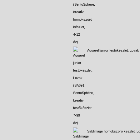
Aquarell junior festőkészlet, Lovak
Sablimage homokszóró készlet, L