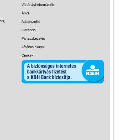
Magyar játékok
Vásárlási információk
Montessori játékok
ÁSZF
nis,
Adatkezelés
Mozgásfejlesztő játékok
Garancia
Okos partijátékok
Panaszkezelés
Oktató játékok kutyáknak
Játékos cikkek
Pasztell játékok
Címkék
Papírszínház
Pixelhobby
Puzzle
Spiegelburg játékok
Strandjátékok
Szerelés, barkácsolás, kerti
kalandozás
Szerepjáték