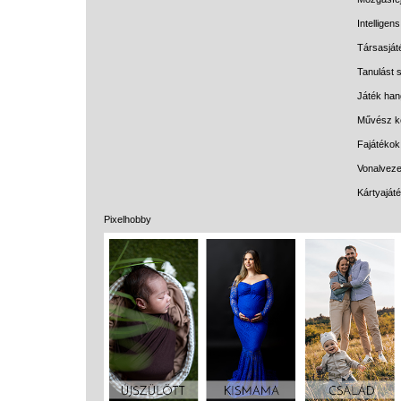
Intelligen
Társasját
Tanulást s
Játék han
Művész k
Fajátékok
Vonalveze
Kártyaját
Pixelhobby