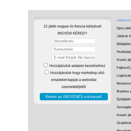
Legnépszerű
22 játék magyar és francia kártyával!
Djeco ját
INGYEN! KÉRED?
Játékok él
Bébijáték
Pixelhobb
Kreatív já
Hozzájárulok adataim kezeléséhez
Fejlesztő 
Hozzájárulok hogy marketing célú
Logikai já
emaileket kapjak a weboldal
Montessor
üzemeltetőjétől
Brainbox 
Építőjáték
Szerepját
Kreatív j
Úti játéko
Mozgásfej