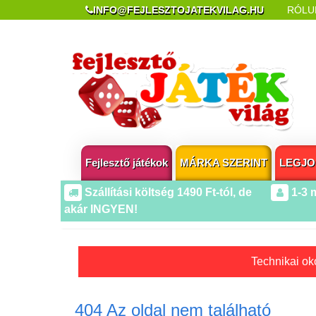
INFO@FEJLESZTOJATEKVILAG.HU
RÓLU
REKLAMÁCIÓ ÉS ELÁLLÁS
POPUP AZ OLDA
Fejlesztő játékok
MÁRKA SZERINT
LEGJO
Szállítási költség 1490 Ft-tól, de
1-3 
akár INGYEN!
Technikai oko
404 Az oldal nem található