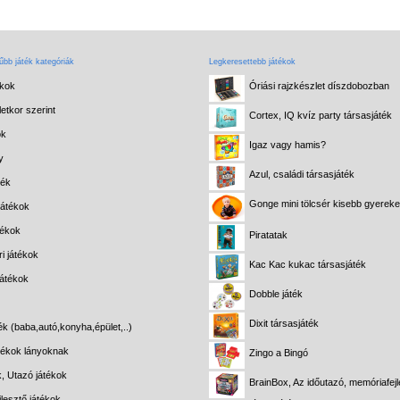
bb játék kategóriák
Legkeresettebb játékok
ékok
Óriási rajzkészlet díszdobozban
etkor szerint
Cortex, IQ kvíz party társasjáték
ok
Igaz vagy hamis?
y
Azul, családi társasjáték
ték
Gonge mini tölcsér kisebb gyerek
játékok
tékok
Piratatak
i játékok
Kac Kac kukac társasjáték
játékok
Dobble játék
Dixit társasjáték
ék (baba,autó,konyha,épület,..)
átékok lányoknak
Zingo a Bingó
k, Utazó játékok
BrainBox, Az időutazó, memóriafejl
lesztő játékok