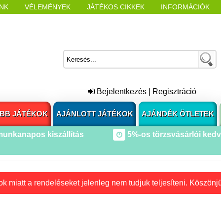
NK
VÉLEMÉNYEK
JÁTÉKOS CIKKEK
INFORMÁCIÓK
L NYITÁSAKOR
CÍMKÉK
Bejelentkezés
|
Regisztráció
BB JÁTÉKOK
AJÁNLOTT JÁTÉKOK
AJÁNDÉK ÖTLETEK
munkanapos kiszállítás
5%-os törzsvásárlói ked
k miatt a rendeléseket jelenleg nem tudjuk teljesíteni. Köszönj