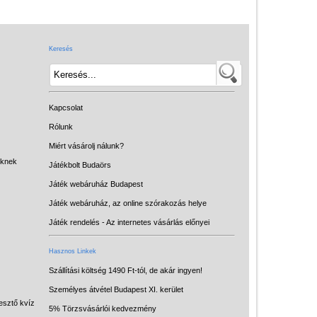
Játék hangszer
Futóbiciklik, rollerek
Keresés
Gyerekszoba
Intelligens gyurma
Iskolaszerek
Kapcsolat
Kerti játékok
Rólunk
Miért vásárolj nálunk?
Kreatív játék
eknek
Játékbolt Budaörs
Könyv
Játék webáruház Budapest
Licenszes TOP
Játék webáruház, az online szórakozás helye
gyerekajándékok
Játék rendelés - Az internetes vásárlás előnyei
Logikai játékok
Hasznos Linkek
LOGICO
Szállítási költség 1490 Ft-tól, de akár ingyen!
Személyes átvétel Budapest XI. kerület
LÜK
esztő kvíz
5% Törzsvásárlói kedvezmény