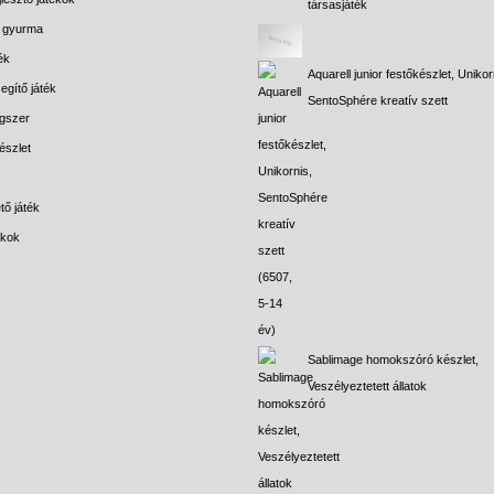
társasjáték
s gyurma
ék
Aquarell junior festőkészlet, Unikor
egítő játék
SentoSphére kreatív szett
gszer
észlet
tő játék
ékok
Sablimage homokszóró készlet,
Veszélyeztetett állatok