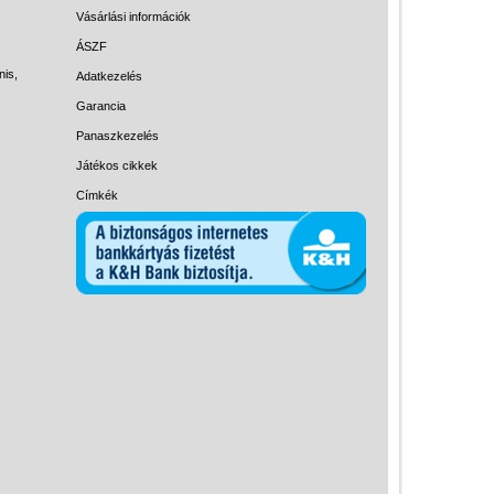
Magyar játékok
Vásárlási információk
Montessori játékok
ÁSZF
nis,
Adatkezelés
Mozgásfejlesztő játékok
Garancia
Okos partijátékok
Panaszkezelés
Oktató játékok kutyáknak
Játékos cikkek
Pasztell játékok
Címkék
Papírszínház
Pixelhobby
Puzzle
Spiegelburg játékok
Strandjátékok
Szerelés, barkácsolás, kerti
kalandozás
Szerepjáték