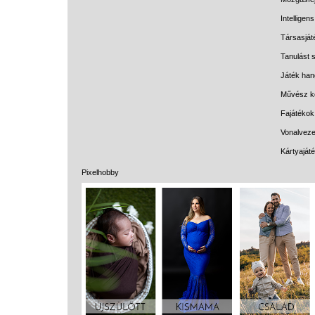
Intelligen
Társasját
Tanulást s
Játék han
Művész k
Fajátékok
Vonalveze
Kártyaját
Pixelhobby