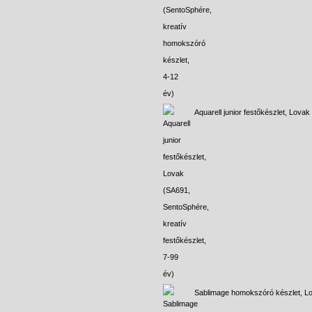
Aquarell junior festőkészlet, Lovak
Sablimage homokszóró készlet, L