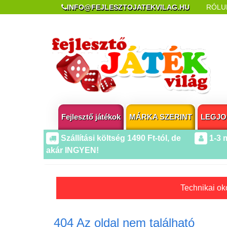
INFO@FEJLESZTOJATEKVILAG.HU
RÓLU
REKLAMÁCIÓ ÉS ELÁLLÁS
POPUP AZ OLDA
Fejlesztő játékok
MÁRKA SZERINT
LEGJO
Szállítási költség 1490 Ft-tól, de
1-3 
akár INGYEN!
Technikai oko
404 Az oldal nem található