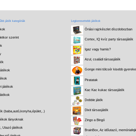
bb játék kategóriák
Legkeresettebb játékok
ékok
Óriási rajzkészlet díszdobozban
etkor szerint
Cortex, IQ kvíz party társasjáték
ok
Igaz vagy hamis?
y
Azul, családi társasjáték
ték
Gonge mini tölcsér kisebb gyerek
játékok
tékok
Piratatak
i játékok
Kac Kac kukac társasjáték
játékok
Dobble játék
Dixit társasjáték
ék (baba,autó,konyha,épület,..)
átékok lányoknak
Zingo a Bingó
k, Utazó játékok
BrainBox, Az időutazó, memóriafejl
lesztő játékok