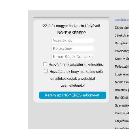
Legnépszerű
22 játék magyar és francia kártyával!
Djeco ját
INGYEN! KÉRED?
Játékok él
Bébijáték
Pixelhobb
Kreatív já
Hozzájárulok adataim kezeléséhez
Fejlesztő 
Hozzájárulok hogy marketing célú
Logikai já
emaileket kapjak a weboldal
Montessor
üzemeltetőjétől
Brainbox 
Építőjáték
Szerepját
Kreatív j
Úti játéko
Mozgásfej