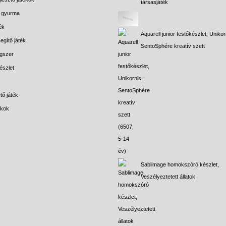
társasjáték
s gyurma
ék
Aquarell junior festőkészlet, Unikor
egítő játék
SentoSphére kreatív szett
gszer
észlet
tő játék
ékok
Sablimage homokszóró készlet,
Veszélyeztetett állatok