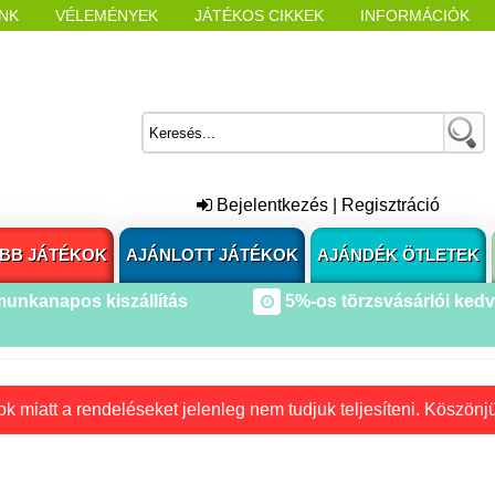
NK
VÉLEMÉNYEK
JÁTÉKOS CIKKEK
INFORMÁCIÓK
L NYITÁSAKOR
CÍMKÉK
Bejelentkezés
|
Regisztráció
BB JÁTÉKOK
AJÁNLOTT JÁTÉKOK
AJÁNDÉK ÖTLETEK
munkanapos kiszállítás
5%-os törzsvásárlói ked
k miatt a rendeléseket jelenleg nem tudjuk teljesíteni. Köszönj