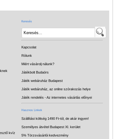
Játék hangszer
Futóbiciklik, rollerek
Keresés
Gyerekszoba
Intelligens gyurma
Iskolaszerek
Kapcsolat
Kerti játékok
Rólunk
Miért vásárolj nálunk?
Kreatív játék
eknek
Játékbolt Budaörs
Könyv
Játék webáruház Budapest
Licenszes TOP
Játék webáruház, az online szórakozás helye
gyerekajándékok
Játék rendelés - Az internetes vásárlás előnyei
Logikai játékok
Hasznos Linkek
LOGICO
Szállítási költség 1490 Ft-tól, de akár ingyen!
Személyes átvétel Budapest XI. kerület
LÜK
esztő kvíz
5% Törzsvásárlói kedvezmény