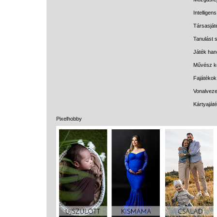
Intelligen
Társasját
Tanulást s
Játék han
Művész k
Fajátékok
Vonalveze
Kártyaját
Pixelhobby