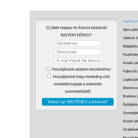
Legnépszerű
22 játék magyar és francia kártyával!
Djeco ját
INGYEN! KÉRED?
Játékok él
Bébijáték
Pixelhobb
Kreatív já
Hozzájárulok adataim kezeléséhez
Fejlesztő 
Hozzájárulok hogy marketing célú
Logikai já
emaileket kapjak a weboldal
Montessor
üzemeltetőjétől
Brainbox 
Építőjáték
Szerepját
Kreatív j
Úti játéko
Mozgásfej