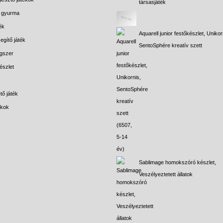
társasjáték
s gyurma
ék
Aquarell junior festőkészlet, Unikor
egítő játék
SentoSphére kreatív szett
gszer
észlet
tő játék
ékok
Sablimage homokszóró készlet,
Veszélyeztetett állatok