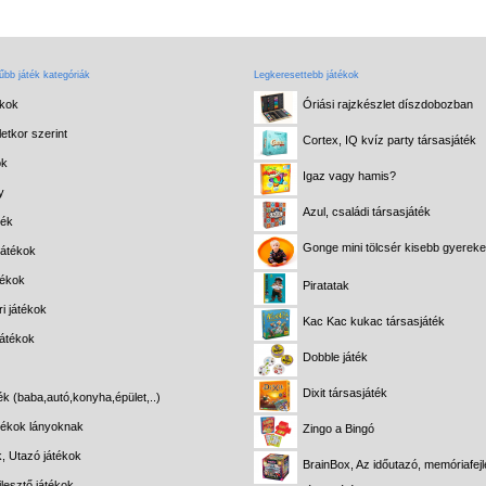
bb játék kategóriák
Legkeresettebb játékok
ékok
Óriási rajzkészlet díszdobozban
etkor szerint
Cortex, IQ kvíz party társasjáték
ok
Igaz vagy hamis?
y
Azul, családi társasjáték
ték
Gonge mini tölcsér kisebb gyerek
játékok
tékok
Piratatak
i játékok
Kac Kac kukac társasjáték
játékok
Dobble játék
Dixit társasjáték
ék (baba,autó,konyha,épület,..)
átékok lányoknak
Zingo a Bingó
k, Utazó játékok
BrainBox, Az időutazó, memóriafejl
lesztő játékok