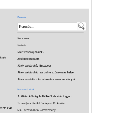
Játék hangszer
Futóbiciklik, rollerek
Keresés
Gyerekszoba
Intelligens gyurma
Iskolaszerek
Kapcsolat
Kerti játékok
Rólunk
Miért vásárolj nálunk?
Kreatív játék
eknek
Játékbolt Budaörs
Könyv
Játék webáruház Budapest
Licenszes TOP
Játék webáruház, az online szórakozás helye
gyerekajándékok
Játék rendelés - Az internetes vásárlás előnyei
Logikai játékok
Hasznos Linkek
LOGICO
Szállítási költség 1490 Ft-tól, de akár ingyen!
Személyes átvétel Budapest XI. kerület
LÜK
esztő kvíz
5% Törzsvásárlói kedvezmény