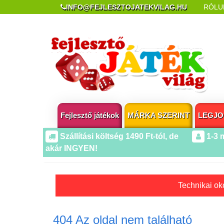
INFO@FEJLESZTOJATEKVILAG.HU
RÓLU
REKLAMÁCIÓ ÉS ELÁLLÁS
POPUP AZ OLDA
Fejlesztő játékok
MÁRKA SZERINT
LEGJO
Szállítási költség 1490 Ft-tól, de
1-3 
akár INGYEN!
Technikai oko
404 Az oldal nem található