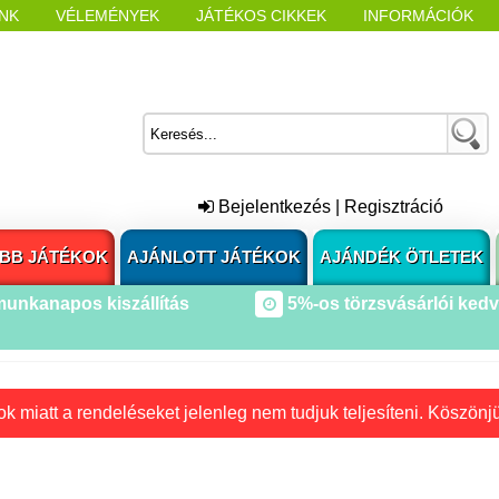
NK
VÉLEMÉNYEK
JÁTÉKOS CIKKEK
INFORMÁCIÓK
L NYITÁSAKOR
CÍMKÉK
Bejelentkezés
|
Regisztráció
BB JÁTÉKOK
AJÁNLOTT JÁTÉKOK
AJÁNDÉK ÖTLETEK
munkanapos kiszállítás
5%-os törzsvásárlói ked
k miatt a rendeléseket jelenleg nem tudjuk teljesíteni. Köszönj