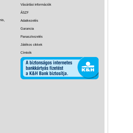
Magyar játékok
Vásárlási információk
Montessori játékok
ÁSZF
nis,
Adatkezelés
Mozgásfejlesztő játékok
Garancia
Okos partijátékok
Panaszkezelés
Oktató játékok kutyáknak
Játékos cikkek
Pasztell játékok
Címkék
Papírszínház
Pixelhobby
Puzzle
Spiegelburg játékok
Strandjátékok
Szerelés, barkácsolás, kerti
kalandozás
Szerepjáték