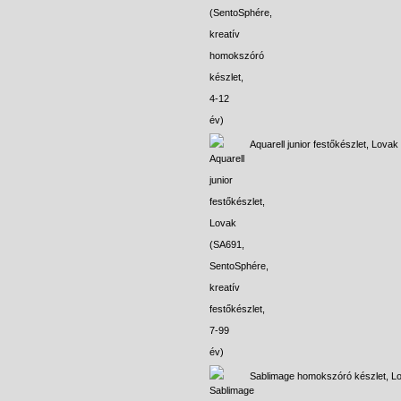
Aquarell junior festőkészlet, Lovak
Sablimage homokszóró készlet, L