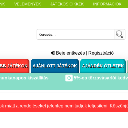
NK
VÉLEMÉNYEK
JÁTÉKOS CIKKEK
INFORMÁCIÓK
L NYITÁSAKOR
CÍMKÉK
Bejelentkezés
|
Regisztráció
BB JÁTÉKOK
AJÁNLOTT JÁTÉKOK
AJÁNDÉK ÖTLETEK
munkanapos kiszállítás
5%-os törzsvásárlói ked
k miatt a rendeléseket jelenleg nem tudjuk teljesíteni. Köszönj