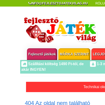
INFO@FEJLESZTOJATEKVILAG.HU
RÓLU
REKLAMÁCIÓ ÉS ELÁLLÁS
POPUP AZ OLDA
Fejlesztő játékok
MÁRKA SZERINT
LEGJO
Szállítási költség 1490 Ft-tól, de
1-3 
akár INGYEN!
Technikai oko
404 Az oldal nem található