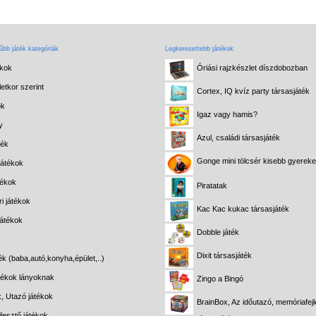
bb játék kategóriák
Legkeresettebb játékok
ékok
Óriási rajzkészlet díszdobozban
etkor szerint
Cortex, IQ kvíz party társasjáték
ok
Igaz vagy hamis?
y
Azul, családi társasjáték
ték
Gonge mini tölcsér kisebb gyerek
játékok
tékok
Piratatak
i játékok
Kac Kac kukac társasjáték
játékok
Dobble játék
Dixit társasjáték
ék (baba,autó,konyha,épület,..)
átékok lányoknak
Zingo a Bingó
k, Utazó játékok
BrainBox, Az időutazó, memóriafejl
lesztő játékok