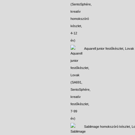
Aquarell junior festőkészlet, Lovak
Sablimage homokszóró készlet, L