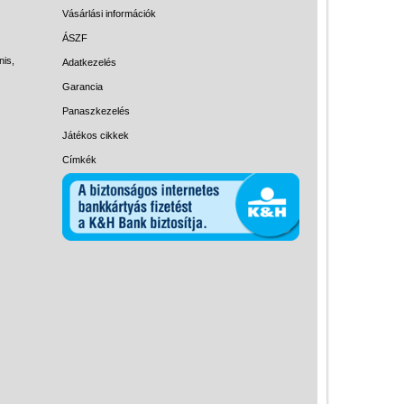
Magyar játékok
Vásárlási információk
Montessori játékok
ÁSZF
nis,
Adatkezelés
Mozgásfejlesztő játékok
Garancia
Okos partijátékok
Panaszkezelés
Oktató játékok kutyáknak
Játékos cikkek
Pasztell játékok
Címkék
Papírszínház
Pixelhobby
Puzzle
Spiegelburg játékok
Strandjátékok
Szerelés, barkácsolás, kerti
kalandozás
Szerepjáték