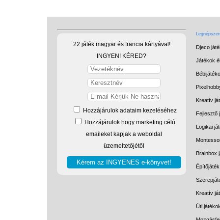
Legnépszerű
22 játék magyar és francia kártyával!
Djeco ját
INGYEN! KÉRED?
Játékok él
Bébijáték
Pixelhobb
Kreatív já
Hozzájárulok adataim kezeléséhez
Fejlesztő 
Hozzájárulok hogy marketing célú
Logikai já
emaileket kapjak a weboldal
Montessor
üzemeltetőjétől
Brainbox 
Építőjáték
Szerepját
Kreatív j
Úti játéko
Mozgásfej