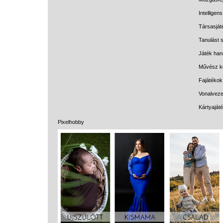
Intelligen
Társasját
Tanulást s
Játék han
Művész k
Fajátékok
Vonalveze
Kártyaját
Pixelhobby