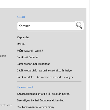
Játék hangszer
Futóbiciklik, rollerek
Keresés
Gyerekszoba
Intelligens gyurma
Iskolaszerek
Kapcsolat
Kerti játékok
Rólunk
Miért vásárolj nálunk?
Kreatív játék
eknek
Játékbolt Budaörs
Könyv
Játék webáruház Budapest
Licenszes TOP
Játék webáruház, az online szórakozás helye
gyerekajándékok
Játék rendelés - Az internetes vásárlás előnyei
Logikai játékok
Hasznos Linkek
LOGICO
Szállítási költség 1490 Ft-tól, de akár ingyen!
Személyes átvétel Budapest XI. kerület
LÜK
esztő kvíz
5% Törzsvásárlói kedvezmény