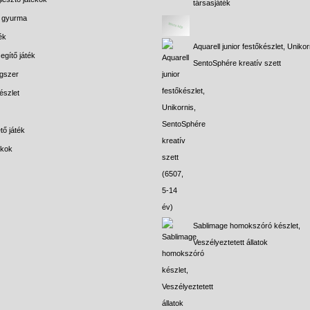
társasjáték
s gyurma
ék
Aquarell junior festőkészlet, Unikor
egítő játék
SentoSphére kreatív szett
gszer
észlet
tő játék
ékok
Sablimage homokszóró készlet,
Veszélyeztetett állatok