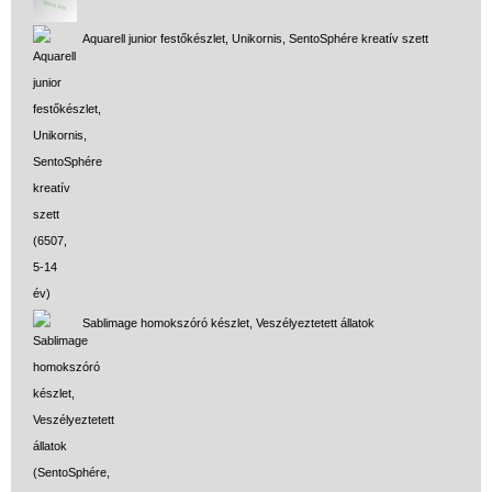
Miért vásárolj nálunk?
Aquarell junior festőkészlet, Unikornis, SentoSphére kreatív szett
Akiket támogatunk
Garancia
Játék rendelés - Az internetes
vásárlás előnyei
Reklamáció és Elállás
Sablimage homokszóró készlet, Veszélyeztetett állatok