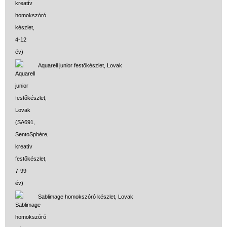
Aquarell junior festőkészlet, Lovak
Sablimage homokszóró készlet, Lovak