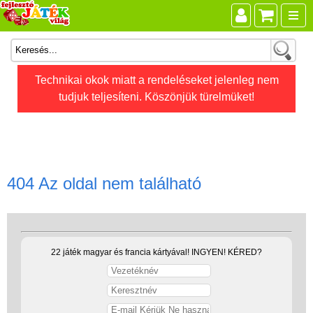
Összes játék
Technikai okok miatt a rendeléseket jelenleg nem
tudjuk teljesíteni. Köszönjük türelmüket!
Játékok életkor szerint
Legújabb Djeco játékok
AKTÍV szabadidő
Ajándéktárgyak
404 Az oldal nem található
Bébijátékok
Diafilm
Építőjáték
22 játék magyar és francia kártyával! INGYEN! KÉRED?
Foglalkoztató füzet
Fajátékok