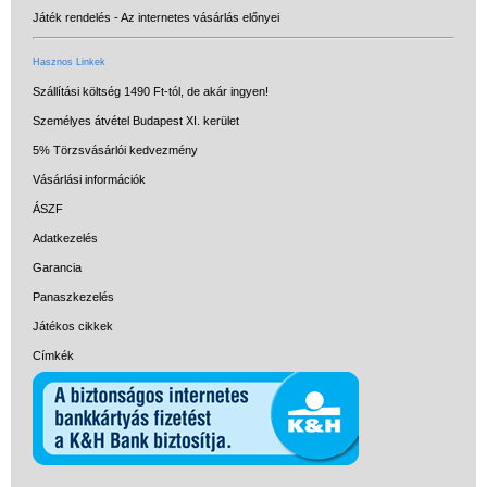
Játék rendelés - Az internetes vásárlás előnyei
Hasznos Linkek
Szállítási költség 1490 Ft-tól, de akár ingyen!
Személyes átvétel Budapest XI. kerület
5% Törzsvásárlói kedvezmény
Vásárlási információk
ÁSZF
Adatkezelés
Garancia
Panaszkezelés
Játékos cikkek
Címkék