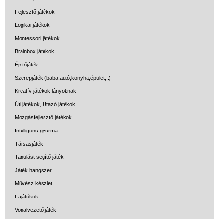
(baba,autó,konyha,épület,..)
Fejlesztő játékok
Logikai játékok
Tanulást segítő játék
Montessori játékok
Társasjáték
Brainbox játékok
Tudományos játék
Építőjáték
Szerepjáték (baba,autó,konyha,épület,..)
Úti játékok, Utazó játékok
Kreatív játékok lányoknak
Ügyességi játékok
Úti játékok, Utazó játékok
CSAK NÁLUNK - Egyedi
Mozgásfejlesztő játékok
játékok
Intelligens gyurma
Társasjáték
Tanulást segítő játék
Játék hangszer
Művész készlet
Fajátékok
Vonalvezető játék