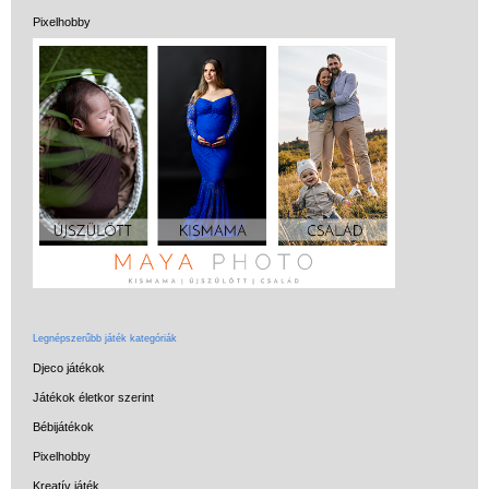
Magyar játékok
Pixelhobby
Montessori játékok
Mozgásfejlesztő játékok
Okos partijátékok
Oktató játékok kutyáknak
Pasztell játékok
Papírszínház
Pixelhobby
Puzzle
Legnépszerűbb játék kategóriák
Spiegelburg játékok
Djeco játékok
Strandjátékok
Játékok életkor szerint
Szerelés, barkácsolás, kerti
Bébijátékok
kalandozás
Pixelhobby
Szerepjáték
Kreatív játék