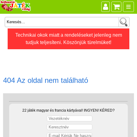
Összes játék
Technikai okok miatt a rendeléseket jelenleg nem
tudjuk teljesíteni. Köszönjük türelmüket!
Játékok életkor szerint
Legújabb Djeco játékok
AKTÍV szabadidő
Ajándéktárgyak
404 Az oldal nem található
Bébijátékok
Diafilm
Építőjáték
22 játék magyar és francia kártyával! INGYEN! KÉRED?
Foglalkoztató füzet
Fajátékok