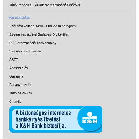
Játék rendelés - Az internetes vásárlás előnyei
Hasznos Linkek
Szállítási költség 1490 Ft-tól, de akár ingyen!
Személyes átvétel Budapest XI. kerület
5% Törzsvásárlói kedvezmény
Vásárlási információk
ÁSZF
Adatkezelés
Garancia
Panaszkezelés
Játékos cikkek
Címkék