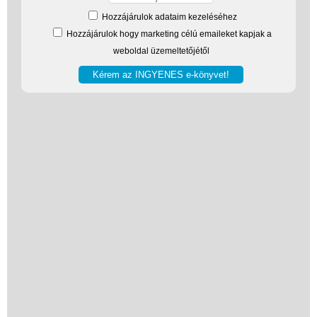
Játék hangszer
Hozzájárulok adataim kezeléséhez
Futóbiciklik, rollerek
Hozzájárulok hogy marketing célú emaileket kapjak a
weboldal üzemeltetőjétől
Gyerekszoba
Intelligens gyurma
Iskolaszerek
Kerti játékok
Kreatív játék
Könyv
Licenszes TOP
gyerekajándékok
Logikai játékok
LOGICO
LÜK