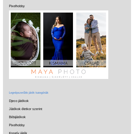
Magyar játékok
Pixelhobby
Montessori játékok
Mozgásfejlesztő játékok
Okos partijátékok
Oktató játékok kutyáknak
Pasztell játékok
Papírszínház
Pixelhobby
Puzzle
Legnépszerűbb játék kategóriák
Spiegelburg játékok
Djeco játékok
Strandjátékok
Játékok életkor szerint
Szerelés, barkácsolás, kerti
Bébijátékok
kalandozás
Pixelhobby
Szerepjáték
Kreatív játék