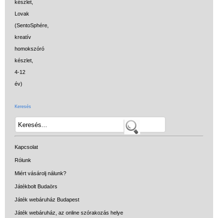
Keresés
Kapcsolat
Rólunk
Miért vásárolj nálunk?
Játékbolt Budaörs
Játék webáruház Budapest
Játék webáruház, az online szórakozás helye