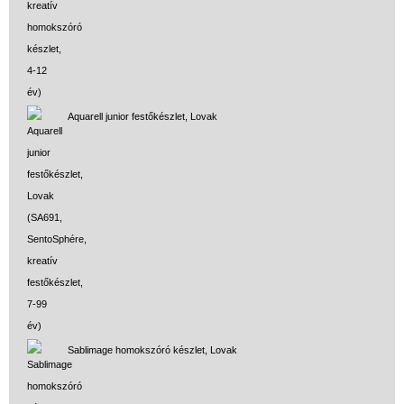
Aquarell junior festőkészlet, Lovak
Sablimage homokszóró készlet, Lovak