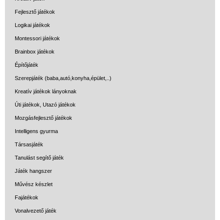
(baba,autó,konyha,épület,..)
Fejlesztő játékok
Logikai játékok
Tanulást segítő játék
Montessori játékok
Társasjáték
Brainbox játékok
Tudományos játék
Építőjáték
Szerepjáték (baba,autó,konyha,épület,..)
Úti játékok, Utazó játékok
Kreatív játékok lányoknak
Ügyességi játékok
Úti játékok, Utazó játékok
CSAK NÁLUNK - Egyedi
Mozgásfejlesztő játékok
játékok
Intelligens gyurma
Társasjáték
Tanulást segítő játék
Játék hangszer
Művész készlet
Fajátékok
Vonalvezető játék