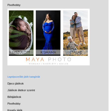
Magyar játékok
Pixelhobby
Montessori játékok
Mozgásfejlesztő játékok
Okos partijátékok
Oktató játékok kutyáknak
Pasztell játékok
Papírszínház
Pixelhobby
Puzzle
Legnépszerűbb játék kategóriák
Spiegelburg játékok
Djeco játékok
Strandjátékok
Játékok életkor szerint
Szerelés, barkácsolás, kerti
Bébijátékok
kalandozás
Pixelhobby
Szerepjáték
Kreatív játék