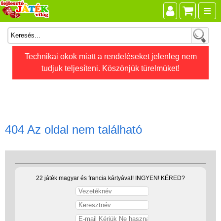
Összes játék
Technikai okok miatt a rendeléseket jelenleg nem
tudjuk teljesíteni. Köszönjük türelmüket!
Játékok életkor szerint
Legújabb Djeco játékok
AKTÍV szabadidő
Ajándéktárgyak
404 Az oldal nem található
Bébijátékok
Diafilm
Építőjáték
22 játék magyar és francia kártyával! INGYEN! KÉRED?
Foglalkoztató füzet
Fajátékok