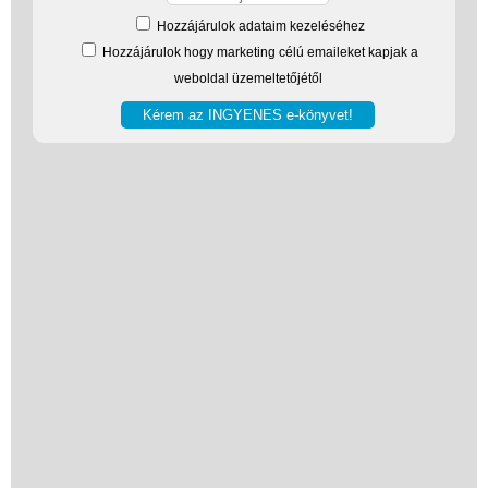
Játék hangszer
Hozzájárulok adataim kezeléséhez
Futóbiciklik, rollerek
Hozzájárulok hogy marketing célú emaileket kapjak a
weboldal üzemeltetőjétől
Gyerekszoba
Intelligens gyurma
Iskolaszerek
Kerti játékok
Kreatív játék
Könyv
Licenszes TOP
gyerekajándékok
Logikai játékok
LOGICO
LÜK