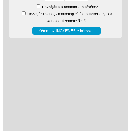
Játék hangszer
Hozzájárulok adataim kezeléséhez
Futóbiciklik, rollerek
Hozzájárulok hogy marketing célú emaileket kapjak a
weboldal üzemeltetőjétől
Gyerekszoba
Intelligens gyurma
Iskolaszerek
Kerti játékok
Kreatív játék
Könyv
Licenszes TOP
gyerekajándékok
Logikai játékok
LOGICO
LÜK