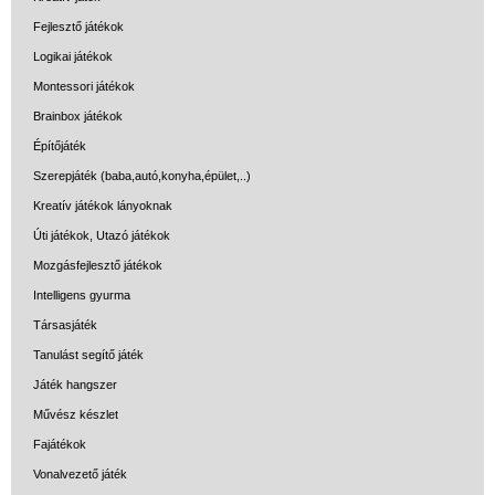
(baba,autó,konyha,épület,..)
Fejlesztő játékok
Logikai játékok
Tanulást segítő játék
Montessori játékok
Társasjáték
Brainbox játékok
Tudományos játék
Építőjáték
Szerepjáték (baba,autó,konyha,épület,..)
Úti játékok, Utazó játékok
Kreatív játékok lányoknak
Ügyességi játékok
Úti játékok, Utazó játékok
CSAK NÁLUNK - Egyedi
Mozgásfejlesztő játékok
játékok
Intelligens gyurma
Társasjáték
Tanulást segítő játék
Játék hangszer
Művész készlet
Fajátékok
Vonalvezető játék