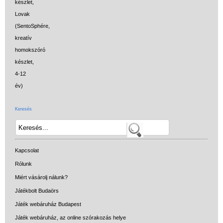
Keresés
Kapcsolat
Rólunk
Miért vásárolj nálunk?
Játékbolt Budaörs
Játék webáruház Budapest
Játék webáruház, az online szórakozás helye