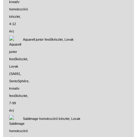
Aquarell junior festőkészlet, Lovak
Sablimage homokszóró készlet, Lovak