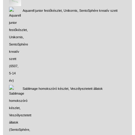
Miért vásárolj nálunk?
Aquarell junior festőkészlet, Unikornis, SentoSphére kreatív szett
Akiket támogatunk
Garancia
Játék rendelés - Az internetes
vásárlás előnyei
Reklamáció és Elállás
Sablimage homokszóró készlet, Veszélyeztetett állatok