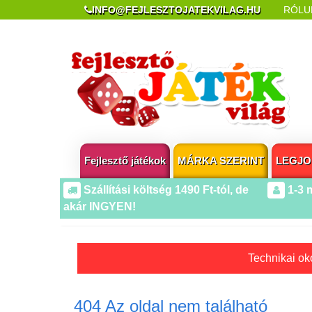
INFO@FEJLESZTOJATEKVILAG.HU
RÓLU
REKLAMÁCIÓ ÉS ELÁLLÁS
POPUP AZ OLDA
Fejlesztő játékok
MÁRKA SZERINT
LEGJO
Szállítási költség 1490 Ft-tól, de
1-3 
akár INGYEN!
Technikai oko
404 Az oldal nem található