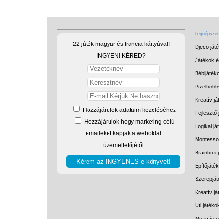
Legnépszerű
22 játék magyar és francia kártyával!
Djeco ját
INGYEN! KÉRED?
Játékok él
Bébijáték
Pixelhobb
Kreatív já
Hozzájárulok adataim kezeléséhez
Fejlesztő 
Hozzájárulok hogy marketing célú
Logikai já
emaileket kapjak a weboldal
Montessor
üzemeltetőjétől
Brainbox 
Építőjáték
Szerepját
Kreatív j
Úti játéko
Mozgásfej