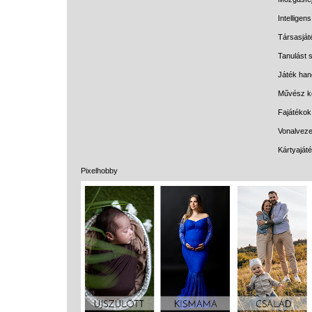
Intelligen
Társasját
Tanulást s
Játék han
Művész k
Fajátékok
Vonalveze
Kártyaját
Pixelhobby