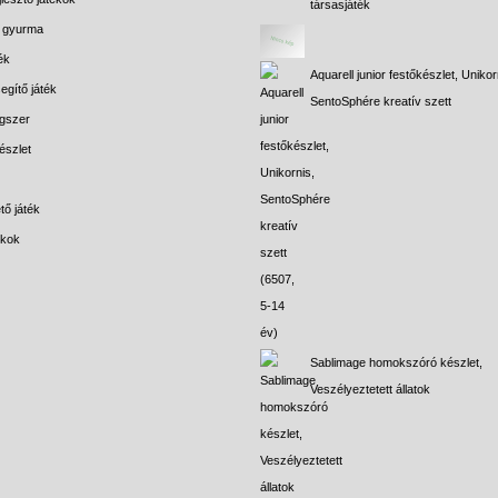
társasjáték
s gyurma
ék
Aquarell junior festőkészlet, Unikor
egítő játék
SentoSphére kreatív szett
gszer
észlet
tő játék
ékok
Sablimage homokszóró készlet,
Veszélyeztetett állatok