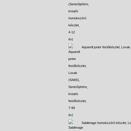
Aquarell junior festőkészlet, Lovak
Sablimage homokszóró készlet, L