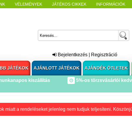
NK
VÉLEMÉNYEK
JÁTÉKOS CIKKEK
INFORMÁCIÓK
L NYITÁSAKOR
CÍMKÉK
Bejelentkezés
|
Regisztráció
BB JÁTÉKOK
AJÁNLOTT JÁTÉKOK
AJÁNDÉK ÖTLETEK
munkanapos kiszállítás
5%-os törzsvásárlói ked
k miatt a rendeléseket jelenleg nem tudjuk teljesíteni. Köszönj