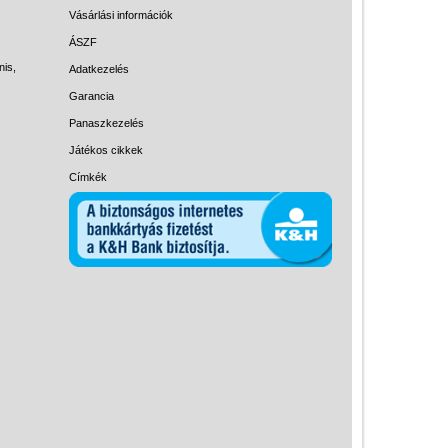
Magyar játékok
Vásárlási információk
Montessori játékok
ÁSZF
nis,
Adatkezelés
Mozgásfejlesztő játékok
Garancia
Okos partijátékok
Panaszkezelés
Oktató játékok kutyáknak
Játékos cikkek
Pasztell játékok
Címkék
Papírszínház
Pixelhobby
Puzzle
Spiegelburg játékok
Strandjátékok
Szerelés, barkácsolás, kerti
kalandozás
Szerepjáték