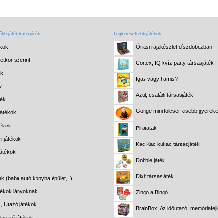
bb játék kategóriák
Legkeresettebb játékok
ékok
Óriási rajzkészlet díszdobozban
etkor szerint
Cortex, IQ kvíz party társasjáték
ok
Igaz vagy hamis?
y
Azul, családi társasjáték
ték
Gonge mini tölcsér kisebb gyerek
játékok
tékok
Piratatak
i játékok
Kac Kac kukac társasjáték
játékok
Dobble játék
Dixit társasjáték
ék (baba,autó,konyha,épület,..)
átékok lányoknak
Zingo a Bingó
k, Utazó játékok
BrainBox, Az időutazó, memóriafejl
lesztő játékok