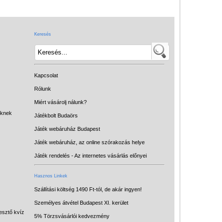
Játék hangszer
Futóbiciklik, rollerek
Keresés
Gyerekszoba
Intelligens gyurma
Iskolaszerek
Kapcsolat
Kerti játékok
Rólunk
Miért vásárolj nálunk?
Kreatív játék
eknek
Játékbolt Budaörs
Könyv
Játék webáruház Budapest
Licenszes TOP
Játék webáruház, az online szórakozás helye
gyerekajándékok
Játék rendelés - Az internetes vásárlás előnyei
Logikai játékok
Hasznos Linkek
LOGICO
Szállítási költség 1490 Ft-tól, de akár ingyen!
Személyes átvétel Budapest XI. kerület
LÜK
esztő kvíz
5% Törzsvásárlói kedvezmény