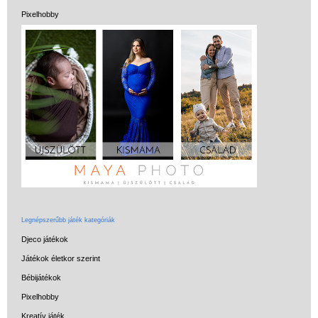
Magyar játékok
Pixelhobby
Montessori játékok
Mozgásfejlesztő játékok
Okos partijátékok
Oktató játékok kutyáknak
Pasztell játékok
Papírszínház
Pixelhobby
Puzzle
Legnépszerűbb játék kategóriák
Spiegelburg játékok
Djeco játékok
Strandjátékok
Játékok életkor szerint
Szerelés, barkácsolás, kerti
Bébijátékok
kalandozás
Pixelhobby
Szerepjáték
Kreatív játék