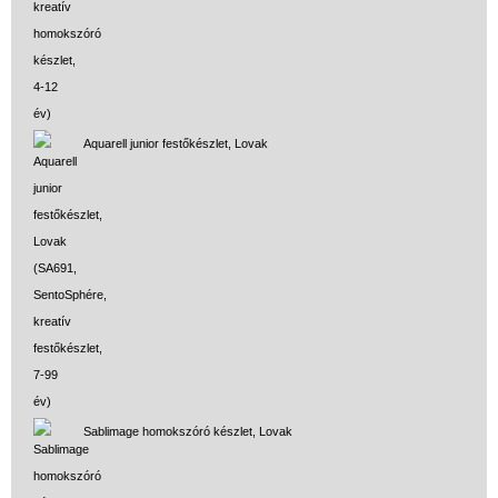
Aquarell junior festőkészlet, Lovak
Sablimage homokszóró készlet, Lovak