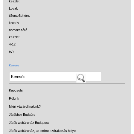
Keresés
Kapcsolat
Rólunk
Miért vásárolj nálunk?
Játékbolt Budaörs
Játék webáruház Budapest
Játék webáruház, az online szórakozás helye