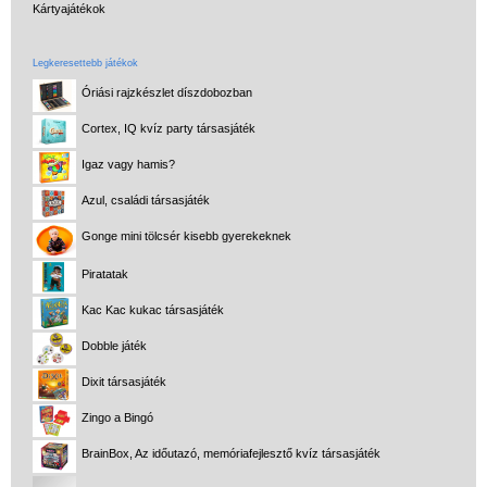
Kártyajátékok
Legkeresettebb játékok
Óriási rajzkészlet díszdobozban
Cortex, IQ kvíz party társasjáték
Igaz vagy hamis?
Azul, családi társasjáték
Vélemények
Gonge mini tölcsér kisebb gyerekeknek
Adatkezelés
Piratatak
ÁSZF
Kac Kac kukac társasjáték
Szállítási költség 1490 Ft-tól,
Dobble játék
de akár INGYEN!
Dixit társasjáték
1-3 munkanapos kiszállítás
Zingo a Bingó
5%-os törzsvásárlói
BrainBox, Az időutazó, memóriafejlesztő kvíz társasjáték
kedvezmény