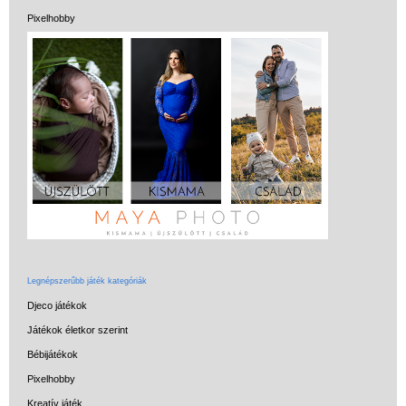
Magyar játékok
Pixelhobby
Montessori játékok
Mozgásfejlesztő játékok
Okos partijátékok
Oktató játékok kutyáknak
Pasztell játékok
Papírszínház
Pixelhobby
Puzzle
Legnépszerűbb játék kategóriák
Spiegelburg játékok
Djeco játékok
Strandjátékok
Játékok életkor szerint
Szerelés, barkácsolás, kerti
Bébijátékok
kalandozás
Pixelhobby
Szerepjáték
Kreatív játék