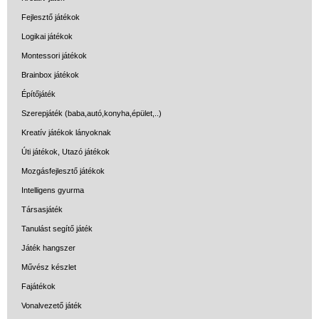
(baba,autó,konyha,épület,..)
Fejlesztő játékok
Logikai játékok
Tanulást segítő játék
Montessori játékok
Társasjáték
Brainbox játékok
Tudományos játék
Építőjáték
Szerepjáték (baba,autó,konyha,épület,..)
Úti játékok, Utazó játékok
Kreatív játékok lányoknak
Ügyességi játékok
Úti játékok, Utazó játékok
CSAK NÁLUNK - Egyedi
Mozgásfejlesztő játékok
játékok
Intelligens gyurma
Társasjáték
Tanulást segítő játék
Játék hangszer
Művész készlet
Fajátékok
Vonalvezető játék