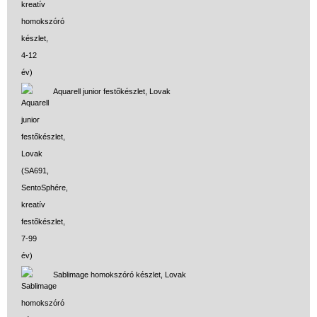
Aquarell junior festőkészlet, Lovak
Sablimage homokszóró készlet, Lovak