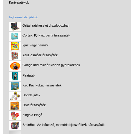
Kártyajátékok
Legkeresettebb játékok
Óriási rajzkészlet díszdobozban
Cortex, IQ kvíz party társasjáték
Igaz vagy hamis?
Azul, családi társasjáték
Vélemények
Gonge mini tölcsér kisebb gyerekeknek
Adatkezelés
Piratatak
ÁSZF
Kac Kac kukac társasjáték
Szállítási költség 1490 Ft-tól,
Dobble játék
de akár INGYEN!
Dixit társasjáték
1-3 munkanapos kiszállítás
Zingo a Bingó
5%-os törzsvásárlói
BrainBox, Az időutazó, memóriafejlesztő kvíz társasjáték
kedvezmény