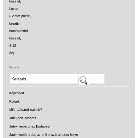
Keresés
Kapcsolat
Rólunk
Miért vásárolj nálunk?
Játékbolt Budaörs
Játék webáruház Budapest
Játék webáruház, az online szórakozás helye