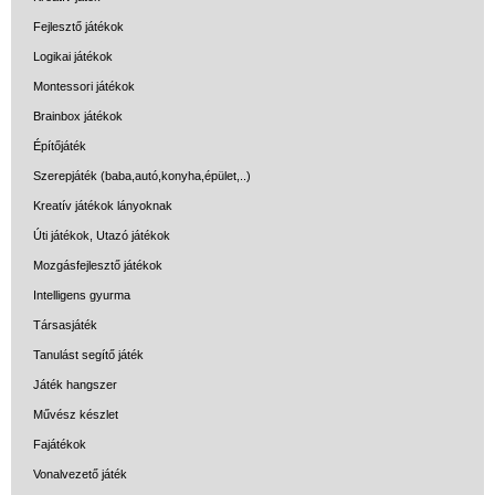
(baba,autó,konyha,épület,..)
Fejlesztő játékok
Logikai játékok
Tanulást segítő játék
Montessori játékok
Társasjáték
Brainbox játékok
Tudományos játék
Építőjáték
Szerepjáték (baba,autó,konyha,épület,..)
Úti játékok, Utazó játékok
Kreatív játékok lányoknak
Ügyességi játékok
Úti játékok, Utazó játékok
CSAK NÁLUNK - Egyedi
Mozgásfejlesztő játékok
játékok
Intelligens gyurma
Társasjáték
Tanulást segítő játék
Játék hangszer
Művész készlet
Fajátékok
Vonalvezető játék