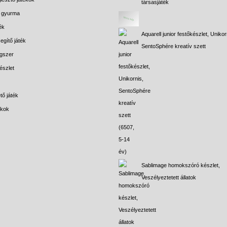
társasjáték
s gyurma
ék
Aquarell junior festőkészlet, Unikor
egítő játék
SentoSphére kreatív szett
gszer
észlet
tő játék
ékok
Sablimage homokszóró készlet,
Veszélyeztetett állatok