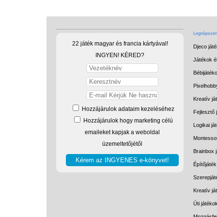
Legnépszerű
22 játék magyar és francia kártyával!
Djeco ját
INGYEN! KÉRED?
Játékok él
Bébijáték
Pixelhobb
Kreatív já
Hozzájárulok adataim kezeléséhez
Fejlesztő 
Hozzájárulok hogy marketing célú
Logikai já
emaileket kapjak a weboldal
Montessor
üzemeltetőjétől
Brainbox 
Építőjáték
Szerepját
Kreatív j
Úti játéko
Mozgásfej