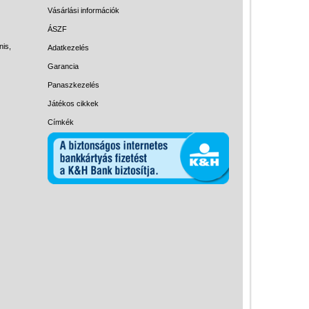
Magyar játékok
Vásárlási információk
Montessori játékok
ÁSZF
nis,
Adatkezelés
Mozgásfejlesztő játékok
Garancia
Okos partijátékok
Panaszkezelés
Oktató játékok kutyáknak
Játékos cikkek
Pasztell játékok
Címkék
Papírszínház
Pixelhobby
Puzzle
Spiegelburg játékok
Strandjátékok
Szerelés, barkácsolás, kerti
kalandozás
Szerepjáték