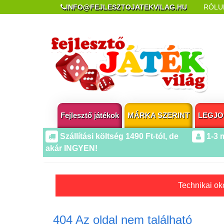
INFO@FEJLESZTOJATEKVILAG.HU
RÓLU
REKLAMÁCIÓ ÉS ELÁLLÁS
POPUP AZ OLDA
Fejlesztő játékok
MÁRKA SZERINT
LEGJO
Szállítási költség 1490 Ft-tól, de
1-3 
akár INGYEN!
Technikai oko
404 Az oldal nem található