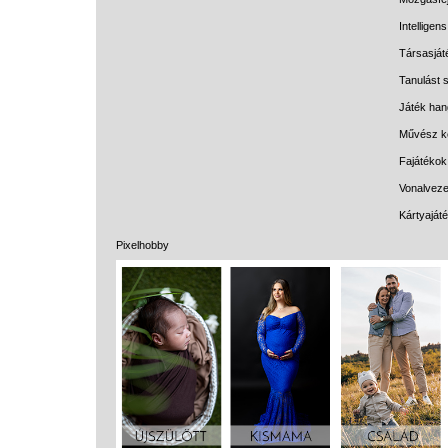
Intelligen
Társasját
Tanulást s
Játék han
Művész k
Fajátékok
Vonalveze
Kártyaját
Pixelhobby