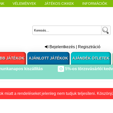
NK
VÉLEMÉNYEK
JÁTÉKOS CIKKEK
INFORMÁCIÓK
L NYITÁSAKOR
CÍMKÉK
Bejelentkezés
|
Regisztráció
BB JÁTÉKOK
AJÁNLOTT JÁTÉKOK
AJÁNDÉK ÖTLETEK
munkanapos kiszállítás
5%-os törzsvásárlói ked
k miatt a rendeléseket jelenleg nem tudjuk teljesíteni. Köszönj