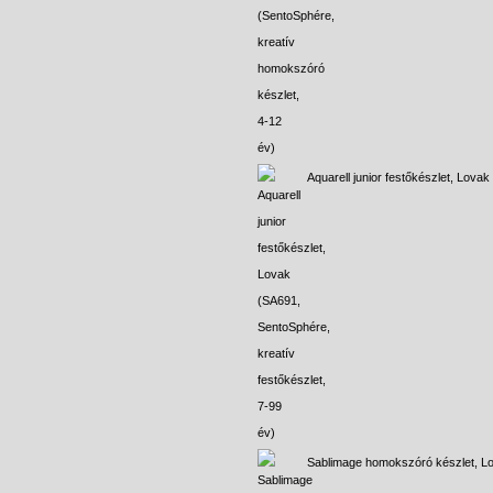
Aquarell junior festőkészlet, Lovak
Sablimage homokszóró készlet, L