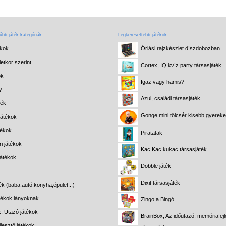
bb játék kategóriák
Legkeresettebb játékok
ékok
Óriási rajzkészlet díszdobozban
etkor szerint
Cortex, IQ kvíz party társasjáték
ok
Igaz vagy hamis?
y
Azul, családi társasjáték
ték
Gonge mini tölcsér kisebb gyerek
játékok
tékok
Piratatak
i játékok
Kac Kac kukac társasjáték
játékok
Dobble játék
Dixit társasjáték
ék (baba,autó,konyha,épület,..)
átékok lányoknak
Zingo a Bingó
k, Utazó játékok
BrainBox, Az időutazó, memóriafejl
lesztő játékok