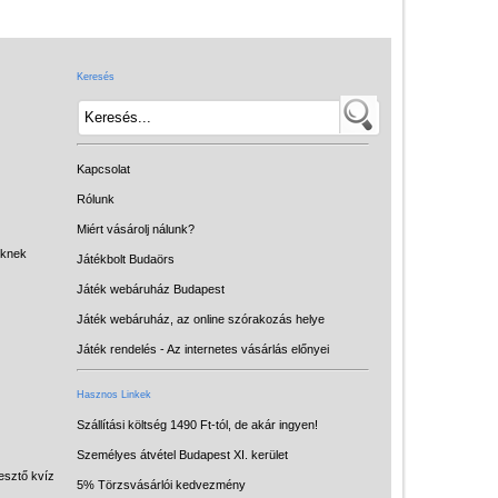
Játék hangszer
Futóbiciklik, rollerek
Keresés
Gyerekszoba
Intelligens gyurma
Iskolaszerek
Kapcsolat
Kerti játékok
Rólunk
Miért vásárolj nálunk?
Kreatív játék
eknek
Játékbolt Budaörs
Könyv
Játék webáruház Budapest
Licenszes TOP
Játék webáruház, az online szórakozás helye
gyerekajándékok
Játék rendelés - Az internetes vásárlás előnyei
Logikai játékok
Hasznos Linkek
LOGICO
Szállítási költség 1490 Ft-tól, de akár ingyen!
Személyes átvétel Budapest XI. kerület
LÜK
esztő kvíz
5% Törzsvásárlói kedvezmény