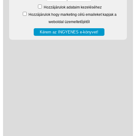
Játék hangszer
Hozzájárulok adataim kezeléséhez
Futóbiciklik, rollerek
Hozzájárulok hogy marketing célú emaileket kapjak a
weboldal üzemeltetőjétől
Gyerekszoba
Intelligens gyurma
Iskolaszerek
Kerti játékok
Kreatív játék
Könyv
Licenszes TOP
gyerekajándékok
Logikai játékok
LOGICO
LÜK