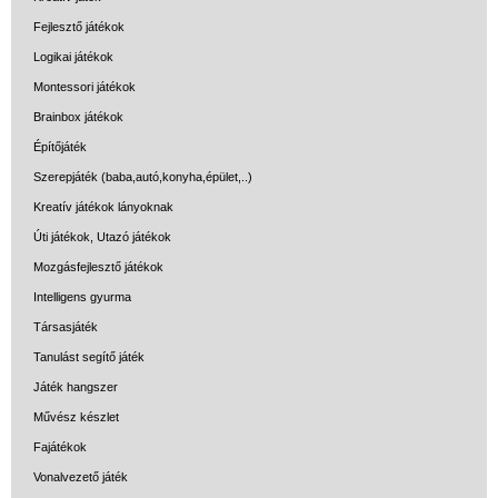
(baba,autó,konyha,épület,..)
Fejlesztő játékok
Logikai játékok
Tanulást segítő játék
Montessori játékok
Társasjáték
Brainbox játékok
Tudományos játék
Építőjáték
Szerepjáték (baba,autó,konyha,épület,..)
Úti játékok, Utazó játékok
Kreatív játékok lányoknak
Ügyességi játékok
Úti játékok, Utazó játékok
CSAK NÁLUNK - Egyedi
Mozgásfejlesztő játékok
játékok
Intelligens gyurma
Társasjáték
Tanulást segítő játék
Játék hangszer
Művész készlet
Fajátékok
Vonalvezető játék