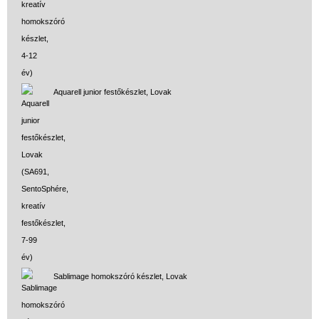
Aquarell junior festőkészlet, Lovak
Sablimage homokszóró készlet, Lovak