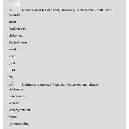
Miért vásárolj nálunk?
Aquarell junior festőkészlet, Unikornis, SentoSphére kreatív szett
Akiket támogatunk
Garancia
Játék rendelés - Az internetes
vásárlás előnyei
Reklamáció és Elállás
Sablimage homokszóró készlet, Veszélyeztetett állatok