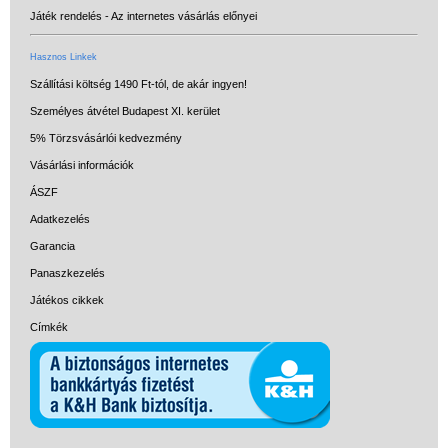
Játék rendelés - Az internetes vásárlás előnyei
Hasznos Linkek
Szállítási költség 1490 Ft-tól, de akár ingyen!
Személyes átvétel Budapest XI. kerület
5% Törzsvásárlói kedvezmény
Vásárlási információk
ÁSZF
Adatkezelés
Garancia
Panaszkezelés
Játékos cikkek
Címkék