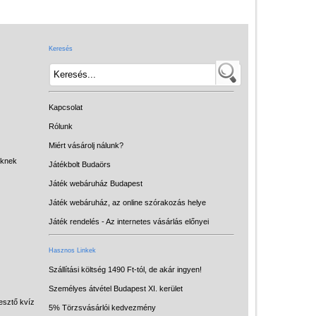
Játék hangszer
Futóbiciklik, rollerek
Keresés
Gyerekszoba
Intelligens gyurma
Iskolaszerek
Kapcsolat
Kerti játékok
Rólunk
Miért vásárolj nálunk?
Kreatív játék
eknek
Játékbolt Budaörs
Könyv
Játék webáruház Budapest
Licenszes TOP
Játék webáruház, az online szórakozás helye
gyerekajándékok
Játék rendelés - Az internetes vásárlás előnyei
Logikai játékok
Hasznos Linkek
LOGICO
Szállítási költség 1490 Ft-tól, de akár ingyen!
Személyes átvétel Budapest XI. kerület
LÜK
esztő kvíz
5% Törzsvásárlói kedvezmény