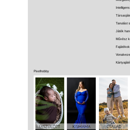
Intelligen
Társasját
Tanulást s
Játék han
Művész k
Fajátékok
Vonalveze
Kártyaját
Pixelhobby