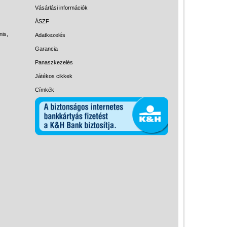
Magyar játékok
Vásárlási információk
Montessori játékok
ÁSZF
nis,
Adatkezelés
Mozgásfejlesztő játékok
Garancia
Okos partijátékok
Panaszkezelés
Oktató játékok kutyáknak
Játékos cikkek
Pasztell játékok
Címkék
Papírszínház
Pixelhobby
Puzzle
Spiegelburg játékok
Strandjátékok
Szerelés, barkácsolás, kerti
kalandozás
Szerepjáték