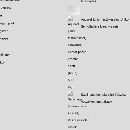
társasjáték
s gyurma
ék
Aquarell junior festőkészlet, Unikor
egítő játék
SentoSphére kreatív szett
gszer
észlet
tő játék
ékok
Sablimage homokszóró készlet,
Veszélyeztetett állatok