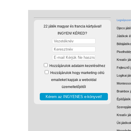
Legnépszerű
22 játék magyar és francia kártyával!
Djeco ját
INGYEN! KÉRED?
Játékok él
Bébijáték
Pixelhobb
Kreatív já
Hozzájárulok adataim kezeléséhez
Fejlesztő 
Hozzájárulok hogy marketing célú
Logikai já
emaileket kapjak a weboldal
Montessor
üzemeltetőjétől
Brainbox 
Építőjáték
Szerepját
Kreatív j
Úti játéko
Mozgásfej