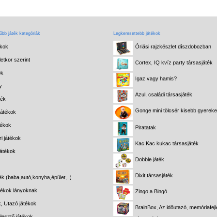
bb játék kategóriák
Legkeresettebb játékok
ékok
Óriási rajzkészlet díszdobozban
etkor szerint
Cortex, IQ kvíz party társasjáték
ok
Igaz vagy hamis?
y
Azul, családi társasjáték
ték
Gonge mini tölcsér kisebb gyerek
játékok
tékok
Piratatak
i játékok
Kac Kac kukac társasjáték
játékok
Dobble játék
Dixit társasjáték
ék (baba,autó,konyha,épület,..)
átékok lányoknak
Zingo a Bingó
k, Utazó játékok
BrainBox, Az időutazó, memóriafejl
lesztő játékok