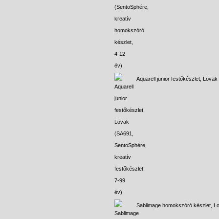
Aquarell junior festőkészlet, Lovak
Sablimage homokszóró készlet, L