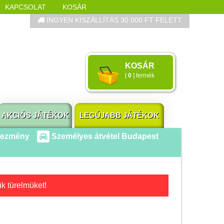
KAPCSOLAT
KOSÁR
INGYEN KISZÁLLÍTÁS 30.000 FT FELETT
Összes játék
KOSÁR
Játékok életkor szerint
[
0
] termék
Legújabb Djeco játékok
AKTÍV szabadidő
AKCIÓS JÁTÉKOK
LEGÚJABB JÁTÉKOK
Ajándéktárgyak
vezmény
Személyes átvétel Budapest
Bébijátékok
Diafilm
Építőjáték
ük türelmüket!
Foglalkoztató füzet
Fajátékok