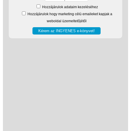
Játék hangszer
Hozzájárulok adataim kezeléséhez
Futóbiciklik, rollerek
Hozzájárulok hogy marketing célú emaileket kapjak a
weboldal üzemeltetőjétől
Gyerekszoba
Intelligens gyurma
Iskolaszerek
Kerti játékok
Kreatív játék
Könyv
Licenszes TOP
gyerekajándékok
Logikai játékok
LOGICO
LÜK