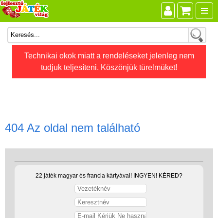
Összes játék
Technikai okok miatt a rendeléseket jelenleg nem
tudjuk teljesíteni. Köszönjük türelmüket!
Játékok életkor szerint
Legújabb Djeco játékok
AKTÍV szabadidő
Ajándéktárgyak
404 Az oldal nem található
Bébijátékok
Diafilm
Építőjáték
22 játék magyar és francia kártyával! INGYEN! KÉRED?
Foglalkoztató füzet
Fajátékok