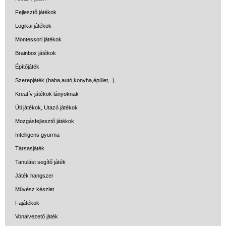
(baba,autó,konyha,épület,..)
Fejlesztő játékok
Logikai játékok
Tanulást segítő játék
Montessori játékok
Társasjáték
Brainbox játékok
Tudományos játék
Építőjáték
Szerepjáték (baba,autó,konyha,épület,..)
Úti játékok, Utazó játékok
Kreatív játékok lányoknak
Ügyességi játékok
Úti játékok, Utazó játékok
CSAK NÁLUNK - Egyedi
Mozgásfejlesztő játékok
játékok
Intelligens gyurma
Társasjáték
Tanulást segítő játék
Játék hangszer
Művész készlet
Fajátékok
Vonalvezető játék