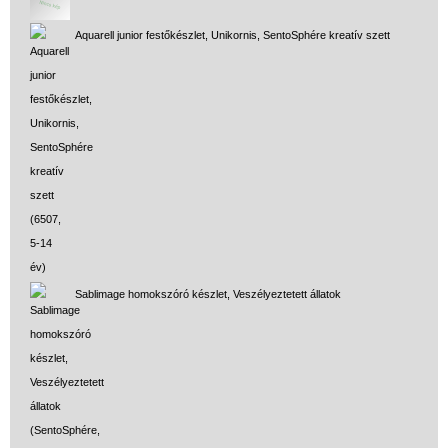
Miért vásárolj nálunk?
Aquarell junior festőkészlet, Unikornis, SentoSphére kreatív szett
Akiket támogatunk
Garancia
Játék rendelés - Az internetes
vásárlás előnyei
Reklamáció és Elállás
Sablimage homokszóró készlet, Veszélyeztetett állatok