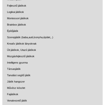
(baba,autó,konyha,épület,..)
Fejlesztő játékok
Logikai játékok
Tanulást segítő játék
Montessori játékok
Társasjáték
Brainbox játékok
Tudományos játék
Építőjáték
Szerepjáték (baba,autó,konyha,épület,..)
Úti játékok, Utazó játékok
Kreatív játékok lányoknak
Ügyességi játékok
Úti játékok, Utazó játékok
CSAK NÁLUNK - Egyedi
Mozgásfejlesztő játékok
játékok
Intelligens gyurma
Társasjáték
Tanulást segítő játék
Játék hangszer
Művész készlet
Fajátékok
Vonalvezető játék