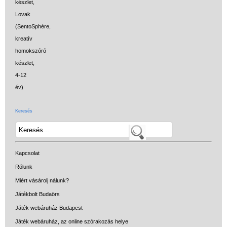
Keresés
Kapcsolat
Rólunk
Miért vásárolj nálunk?
Játékbolt Budaörs
Játék webáruház Budapest
Játék webáruház, az online szórakozás helye