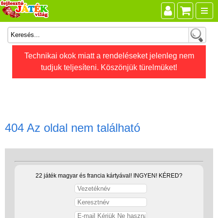
Összes játék
Technikai okok miatt a rendeléseket jelenleg nem
tudjuk teljesíteni. Köszönjük türelmüket!
Játékok életkor szerint
Legújabb Djeco játékok
AKTÍV szabadidő
Ajándéktárgyak
404 Az oldal nem található
Bébijátékok
Diafilm
Építőjáték
22 játék magyar és francia kártyával! INGYEN! KÉRED?
Foglalkoztató füzet
Fajátékok