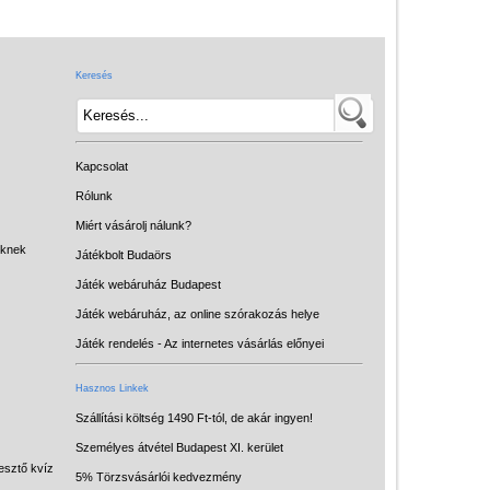
Játék hangszer
Futóbiciklik, rollerek
Keresés
Gyerekszoba
Intelligens gyurma
Iskolaszerek
Kapcsolat
Kerti játékok
Rólunk
Miért vásárolj nálunk?
Kreatív játék
eknek
Játékbolt Budaörs
Könyv
Játék webáruház Budapest
Licenszes TOP
Játék webáruház, az online szórakozás helye
gyerekajándékok
Játék rendelés - Az internetes vásárlás előnyei
Logikai játékok
Hasznos Linkek
LOGICO
Szállítási költség 1490 Ft-tól, de akár ingyen!
Személyes átvétel Budapest XI. kerület
LÜK
esztő kvíz
5% Törzsvásárlói kedvezmény