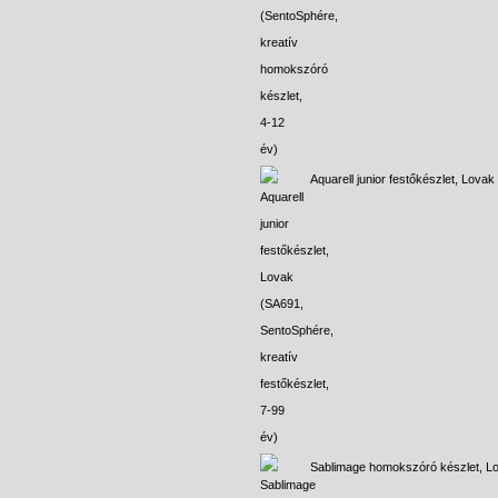
Aquarell junior festőkészlet, Lovak
Sablimage homokszóró készlet, L