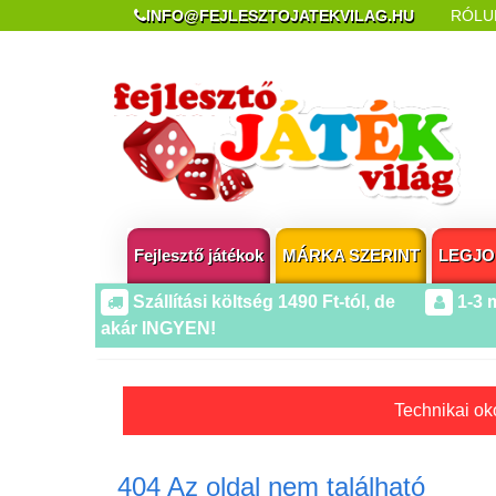
INFO@FEJLESZTOJATEKVILAG.HU
RÓLU
REKLAMÁCIÓ ÉS ELÁLLÁS
POPUP AZ OLDA
Fejlesztő játékok
MÁRKA SZERINT
LEGJO
Szállítási költség 1490 Ft-tól, de
1-3 
akár INGYEN!
Technikai oko
404 Az oldal nem található