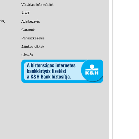
Magyar játékok
Vásárlási információk
Montessori játékok
ÁSZF
nis,
Adatkezelés
Mozgásfejlesztő játékok
Garancia
Okos partijátékok
Panaszkezelés
Oktató játékok kutyáknak
Játékos cikkek
Pasztell játékok
Címkék
Papírszínház
Pixelhobby
Puzzle
Spiegelburg játékok
Strandjátékok
Szerelés, barkácsolás, kerti
kalandozás
Szerepjáték