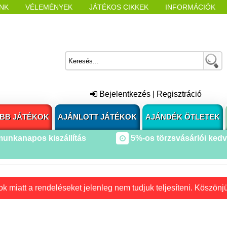
NK
VÉLEMÉNYEK
JÁTÉKOS CIKKEK
INFORMÁCIÓK
L NYITÁSAKOR
CÍMKÉK
Bejelentkezés
|
Regisztráció
BB JÁTÉKOK
AJÁNLOTT JÁTÉKOK
AJÁNDÉK ÖTLETEK
munkanapos kiszállítás
5%-os törzsvásárlói ked
k miatt a rendeléseket jelenleg nem tudjuk teljesíteni. Köszönj