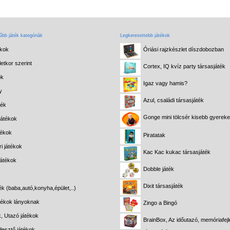
bb játék kategóriák
Legkeresettebb játékok
ékok
Óriási rajzkészlet díszdobozban
etkor szerint
Cortex, IQ kvíz party társasjáték
ok
Igaz vagy hamis?
y
Azul, családi társasjáték
ték
Gonge mini tölcsér kisebb gyerek
játékok
tékok
Piratatak
i játékok
Kac Kac kukac társasjáték
játékok
Dobble játék
Dixit társasjáték
ék (baba,autó,konyha,épület,..)
átékok lányoknak
Zingo a Bingó
k, Utazó játékok
BrainBox, Az időutazó, memóriafejl
lesztő játékok