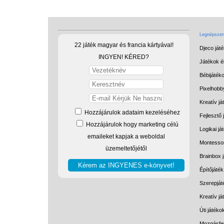
Legnépszerű
22 játék magyar és francia kártyával!
Djeco ját
INGYEN! KÉRED?
Játékok él
Bébijáték
Pixelhobb
Kreatív já
Hozzájárulok adataim kezeléséhez
Fejlesztő 
Hozzájárulok hogy marketing célú
Logikai já
emaileket kapjak a weboldal
Montessor
üzemeltetőjétől
Brainbox 
Építőjáték
Szerepját
Kreatív j
Úti játéko
Mozgásfej