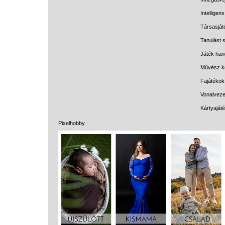
Intelligen
Társasját
Tanulást s
Játék han
Művész k
Fajátékok
Vonalveze
Kártyaját
Pixelhobby