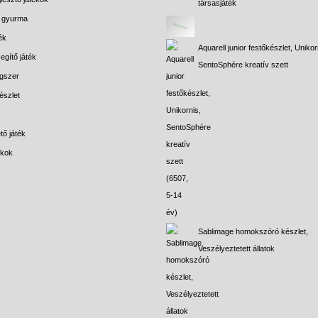
társasjáték
s gyurma
ék
Aquarell junior festőkészlet, Unikor
egítő játék
SentoSphére kreatív szett
gszer
észlet
tő játék
ékok
Sablimage homokszóró készlet,
Veszélyeztetett állatok