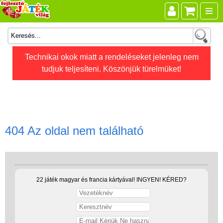
Összes játék
Technikai okok miatt a rendeléseket jelenleg nem
tudjuk teljesíteni. Köszönjük türelmüket!
Játékok életkor szerint
Legújabb Djeco játékok
AKTÍV szabadidő
Ajándéktárgyak
404 Az oldal nem található
Bébijátékok
Diafilm
Építőjáték
22 játék magyar és francia kártyával! INGYEN! KÉRED?
Foglalkoztató füzet
Fajátékok