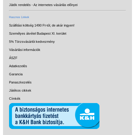
Játék rendelés - Az internetes vásárlás előnyei
Hasznos Linkek
Szállítási költség 1490 Ft-tól, de akár ingyen!
Személyes átvétel Budapest XI. kerület
5% Törzsvásárlói kedvezmény
Vásárlási információk
ÁSZF
Adatkezelés
Garancia
Panaszkezelés
Játékos cikkek
Címkék