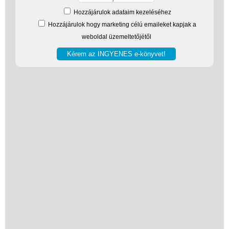
Játék hangszer
Hozzájárulok adataim kezeléséhez
Futóbiciklik, rollerek
Hozzájárulok hogy marketing célú emaileket kapjak a
weboldal üzemeltetőjétől
Gyerekszoba
Intelligens gyurma
Iskolaszerek
Kerti játékok
Kreatív játék
Könyv
Licenszes TOP
gyerekajándékok
Logikai játékok
LOGICO
LÜK