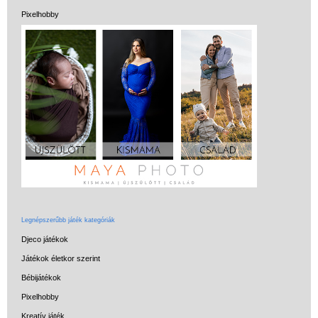
Magyar játékok
Pixelhobby
Montessori játékok
Mozgásfejlesztő játékok
Okos partijátékok
Oktató játékok kutyáknak
Pasztell játékok
Papírszínház
Pixelhobby
Puzzle
Legnépszerűbb játék kategóriák
Spiegelburg játékok
Djeco játékok
Strandjátékok
Játékok életkor szerint
Szerelés, barkácsolás, kerti
Bébijátékok
kalandozás
Pixelhobby
Szerepjáték
Kreatív játék