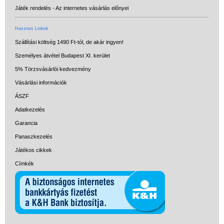
Játék rendelés - Az internetes vásárlás előnyei
Hasznos Linkek
Szállítási költség 1490 Ft-tól, de akár ingyen!
Személyes átvétel Budapest XI. kerület
5% Törzsvásárlói kedvezmény
Vásárlási információk
ÁSZF
Adatkezelés
Garancia
Panaszkezelés
Játékos cikkek
Címkék