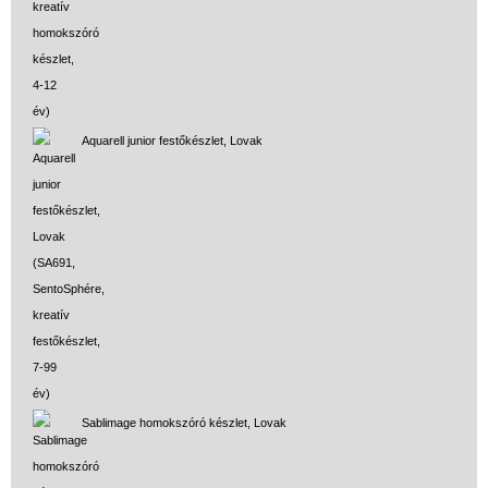
Aquarell junior festőkészlet, Lovak
Sablimage homokszóró készlet, Lovak