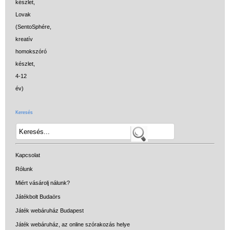
Keresés
Kapcsolat
Rólunk
Miért vásárolj nálunk?
Játékbolt Budaörs
Játék webáruház Budapest
Játék webáruház, az online szórakozás helye